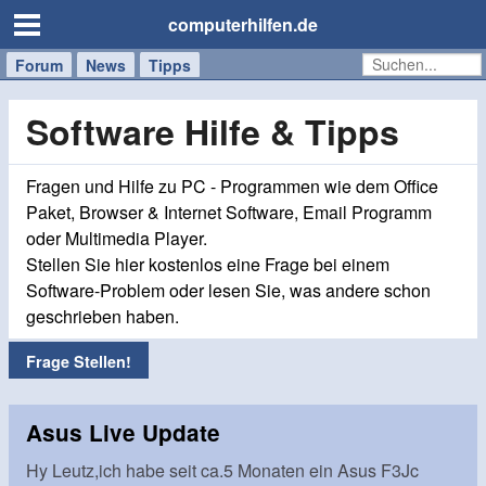
computerhilfen.de
Forum
Handy
Windows
Mac
News
Tipps
/
Tablet
Software Hilfe & Tipps
Fragen und Hilfe zu PC - Programmen wie dem Office
Paket, Browser & Internet Software, Email Programm
oder Multimedia Player.
Stellen Sie hier kostenlos eine Frage bei einem
Software-Problem oder lesen Sie, was andere schon
geschrieben haben.
Frage Stellen!
Asus Live Update
Hy Leutz,ich habe seit ca.5 Monaten ein Asus F3Jc