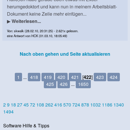
herumgedoktort und kann nun in meinem Arbeitsblatt-
Dokument keine Zeile mehr einfügen...
▶
Weiterlesen...
Von: skwalk (28.02.10, 20:31:25) - 2.621x gelesen.
eine Antwort von HCK (01.03.10, 18:05:49)
Nach oben gehen und Seite aktualisieren
1
...
418
419
420
421
[
422
]
423
424
425
426
...
1650
2
9
18
27
45
72
108
262
416
570
724
878
1032
1186
1340
1494
Software Hilfe & Tipps