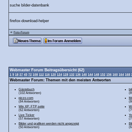
suche bilder-datenbank
firefox-download-helper
«
Foto-Forum
Webmaster Forum Beitragsübersicht (62)
1
9
18
27
45
72
108
112
116
120
124
128
132
136
140
144
148
152
156
160
164
168
Webmaster Forum: Themen mit den meisten Antworten
Gästebuch
bi
(102 Antworten)
(8
piczo.com
Me
(84 Antworten)
(8
Win XP: FTP seite
Wa
(62 Antworten)
(7
Live Ticker
Y
(57 Antworten)
(7
Bilder und grafiken werden nicht angezeigt
Bi
(50 Antworten)
(6