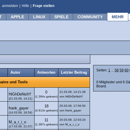
anmelden
|
Hilfe
|
Frage stellen
T
APPLE
LINUX
SPIELE
COMMUNITY
MEHR
Seiten:
1
...
58
59
60
Autor
Antworten
Letzter Beitrag
0 Mitglieder und 6 G
ains und Tools
Board.
0
21.03.08, 14:21:38
HiGhDeNsItY
(1.394x gelesen)
von HiGhDeNsItY
(21.03.08, 14:21)
18
20.03.08, 17:56:50
frank_gayer
(4.913x gelesen)
von frank_gayer
(14.03.08, 18:54)
11
20.03.08, 12:03:24
M_a_r_i_o
(1.387x gelesen)
von M_a_r_i_o
(17.03.08, 21:07)