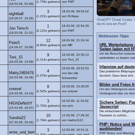
(1.758x gelesen)
von PWT
(19.03.08, 02:09)
3
19.03.08, 09:54:02
eightball
(1.222x gelesen)
von Dr.Nope
(19.06.07, 15:26)
ChatGPT Cheat Codes: S
die KI wie ein Profi!
1
18.03.08, 22:54:29
Jan Tersch
(2.123x gelesen)
von PWT
(18.03.08, 21:01)
Webmaster-Tipps
12
18.03.08, 21:16:34
PeteS
URL Weiterleitung 
(4.804x gelesen)
von MR
(24.09.07, 16:08)
Seiten laden mit 
Um die Besucher automat
9
16.03.08, 22:50:13
Toni_15
weiterleiten zu lassen ode
(1.114x gelesen)
von Toni_15
(16.03.08, 13:09)
Irfanview auf deut
16.03.08, 18:52:53
4
Das praktische Bildprogr
Matty2465476
von Der olle
(1.076x gelesen)
deutsch: Dazu lässt sich..
(16.03.08, 16:46)
Schwoebel
Bilder und Fotos f
8
16.03.08, 15:30:05
sniesel
Um den Hintergrund eines
(2.545x gelesen)
von sniesel
(16.03.08, 14:14)
Vordergrund also vor dem
3
16.03.08, 11:10:20
Sichere Seiten: P
HiGhDeNsItY
(1.703x gelesen)
von prm
Javascript
(15.03.08, 18:37)
Die einfachsten Möglichke
10
12.03.08, 17:36:34
Passwort zu schütz...
Sandra22
(1.794x gelesen)
von mathy1122
(07.03.08, 20:44)
PHP: Notice und W
ausblenden!
3
12.03.08, 16:51:11
ernie_und_bert
PHP Notice und Warning 
(1.204x gelesen)
von ernie_und_bert