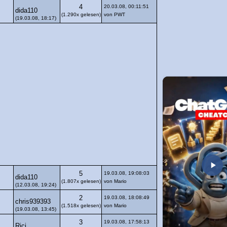
4
20.03.08, 00:11:51
dida110
(1.290x gelesen)
von PWT
(19.03.08, 18:17)
5
19.03.08, 19:08:03
dida110
(1.807x gelesen)
von Mario
(12.03.08, 19:24)
2
19.03.08, 18:08:49
chris939393
(1.518x gelesen)
von Mario
(19.03.08, 13:45)
3
19.03.08, 17:58:13
Rici