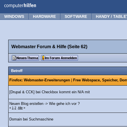
Forum
Tipps
News
Frage stellen
WINDOWS
HARDWARE
SOFTWARE
HANDY / TABLE
Webmaster Forum & Hilfe (Seite 62)
Betreff
Firefox: Webmaster-Erweiterungen
|
Free Webspace, Speicher, Dom
[Drupal & CCK] bei Checkbox kommt ein N/A mit
Neuen Blog erstellen -> Wie gehe ich vor ?
«
1
2
Alle
»
Domain bei Suchmaschine