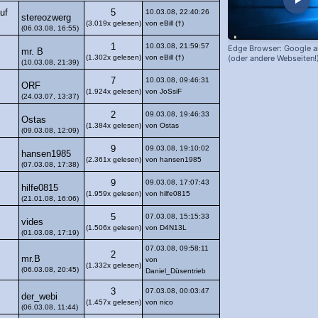
uf
5
10.03.08, 22:40:26
stereozwerg
(3.019x gelesen)
von eBill (†)
(06.03.08, 16:55)
1
10.03.08, 21:59:57
Edge Browser: Google al
mr. B
(oder andere Webseiten!
(1.302x gelesen)
von eBill (†)
(10.03.08, 21:39)
7
10.03.08, 09:46:31
ORF
(1.924x gelesen)
von JoSsiF
(24.03.07, 13:37)
2
09.03.08, 19:46:33
Ostas
(1.384x gelesen)
von Ostas
(09.03.08, 12:09)
9
09.03.08, 19:10:02
hansen1985
(2.361x gelesen)
von hansen1985
(07.03.08, 17:38)
9
09.03.08, 17:07:43
hilfe0815
(1.959x gelesen)
von hilfe0815
(21.01.08, 16:06)
5
07.03.08, 15:15:33
vides
(1.506x gelesen)
von D4N13L
(01.03.08, 17:19)
07.03.08, 09:58:11
2
mr.B
von
(1.332x gelesen)
(06.03.08, 20:45)
Daniel_Düsentrieb
3
07.03.08, 00:03:47
der_webi
(1.457x gelesen)
von nico
(06.03.08, 11:44)