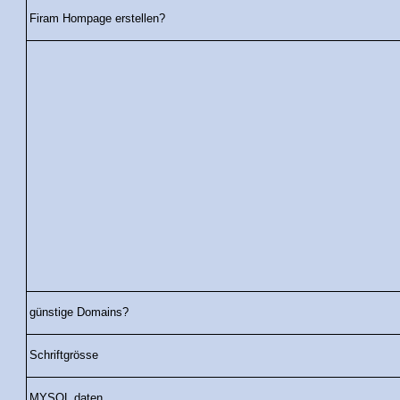
Firam Hompage erstellen?
günstige Domains?
Schriftgrösse
MYSQL daten