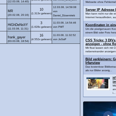
(12.03.08, 14:40)
Webseite ohne Fehlermel
12.03.08, 14:59:08
10
Server IP Adresse 
MR
von
(1.313x gelesen)
Man kann nicht nur die e
(20.02.08, 20:16)
Daniel_Düsentrieb
Internet herausfinden, au
3
11.03.08, 14:54:46
HiGhDeNsItY
Koordinaten in ein
(1.628x gelesen)
von PWT
(11.03.08, 11:31)
Um die pixelgenauen Koor
einem Bild oder Foto hera
16
11.03.08, 11:32:52
frank_gayer
(4.552x gelesen)
von JoSsiF
CSS Tricks: 3 DIVs
(03.03.08, 18:54)
anzeigen - ohne flo
Mit float lassen sich mi
nebeneinander anzeigen: 
Bild verkleinern: 
Irfanview
Das kostenlose Bildbetra
als nur Bilder anzeig...
H
i
Mö
an
i...