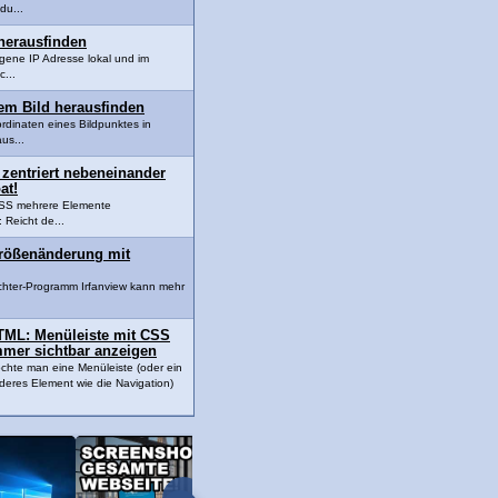
du...
herausfinden
igene IP Adresse lokal und im
c...
em Bild herausfinden
dinaten eines Bildpunktes in
us...
 zentriert nebeneinander
at!
t CSS mehrere Elemente
Reicht de...
Größenänderung mit
chter-Programm Irfanview kann mehr
TML: Menüleiste mit CSS
mmer sichtbar anzeigen
chte man eine Menüleiste (oder ein
deres Element wie die Navigation)