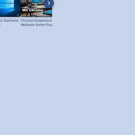
s Startseite
Chrome Screenshot von ganzer
Screenshot von ganzer Webseite
)
Webseite (keine Plugins nötig!)
machen – mit nur 3 Klicks!