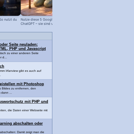
o nutzt du
Nutze diese 5 Google Tools statt
Foto Upscaling mit KI für hoch-
ChatGPT – sie sind viel besser!
auflösende Fotos!
oder Seite neuladen:
HTML, PHP und Javascript
isch zu einer anderen Seite
r d...
sch
amm Irfanview gibt es auch auf
.
reistellen mit Photoshop
 Bildes zu entfernen, den
 dann ...
asswortschutz mit PHP und
iten, die Daten einer Webseite mit
arning abschalten oder
abschalten: Damit zeigt man die