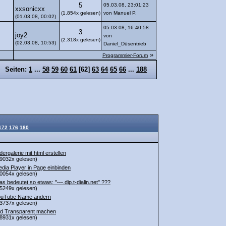
5
05.03.08, 23:01:23
xxsonicxx
(1.854x gelesen)
von Manuel P.
(01.03.08, 00:02)
05.03.08, 16:40:58
3
joy2
von
(2.318x gelesen)
(02.03.08, 10:53)
Daniel_Düsentrieb
»
Programmier-Forum
Seiten:
1
...
58
59
60
61
[
62
]
63
64
65
66
...
188
172
176
180
ldergalerie mit html erstellen
9032x gelesen)
dia Player in Page einbinden
0054x gelesen)
s bedeutet so etwas: "---.dip.t-dialin.net" ???
5249x gelesen)
ouTube Name ändern
3737x gelesen)
ld Transparent machen
8931x gelesen)