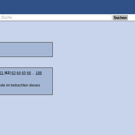
61
[
62
]
63
64
65
66
...
188
äste im betrachten dieses