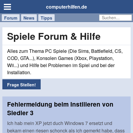
computerhilfen.de
Forum
Handy
Windows
Mac
News
Tipps
/
Tablet
Spiele Forum & Hilfe
Alles zum Thema PC Spiele (Die Sims, Battlefield, CS,
COD, GTA...), Konsolen Games (Xbox, Playstation,
Wii...) und Hilfe bei Problemen im Spiel und bei der
Installation.
Frage Stellen!
Fehlermeldung beim Instllieren von
Siedler 3
Ich hab mein XP jetzt duch Windows 7 ersetzt und
bekam einen riesen schonck als ich gemerkt habe, dass