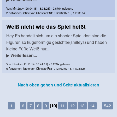
Von: Mr12qay (26.04.15, 18:38:25) - 2.676x gelesen.
2 Antworten, letzte von ChristianP811012 (02.07.15, 11:03:55)
Weiß nicht wie das Spiel heißt
Hey Es handelt sich um ein shooter Spiel dort sind die
Figuren so kugelförmige gesichter(smileys) und haben
kleine Füße.Weiß nur...
▶
Weiterlesen...
Von: Sinnlos (11.11.14, 16:41:11) - 3.259x gelesen.
6 Antworten, letzte von ChristianP811012 (02.07.15, 11:03:32)
Nach oben gehen und Seite aktualisieren
1
...
6
7
8
9
[
10
]
11
12
13
14
...
542