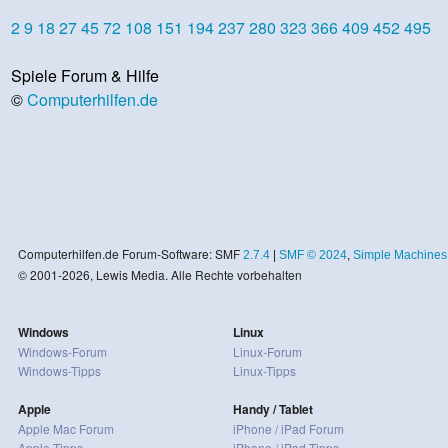
2
9
18
27
45
72
108
151
194
237
280
323
366
409
452
495
Spiele Forum & Hilfe
©
Computerhilfen.de
Computerhilfen.de Forum-Software: SMF
2.7.4
|
SMF © 2024
,
Simple Machines
© 2001-2026, Lewis Media. Alle Rechte vorbehalten
Windows
Linux
Windows-Forum
Linux-Forum
Windows-Tipps
Linux-Tipps
Apple
Handy / Tablet
Apple Mac Forum
iPhone / iPad Forum
Apple Tipps
iPhone / iPad Tipps