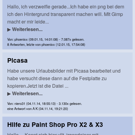
Hallo, ich verzweifle gerade...Ich habe ein png bei dem
ich den Hintergrund transparent machen will. MIt Gimp
macht er mir leide...
▶
Weiterlesen...
Von: phoenixx (09.01.15, 14:01:08) - 7.087x gelesen.
8 Antworten, letzte von phoenixx (12.01.15, 17:54:08)
Picasa
Habe unsere Urlaubsbilder mit Picasa bearbeitet und
habe versucht diese dann auf die Festplatte zu
kopieren.Jetzt ist die Datei ...
▶
Weiterlesen...
Von: niero31 (04.11.14, 18:55:13) - 3.130x gelesen.
eine Antwort von A K (04.11.14, 19:21:20)
Hilfe zu Paint Shop Pro X2 & X3
Hallo... Kennt sich hier vllt. irgendeiner mit