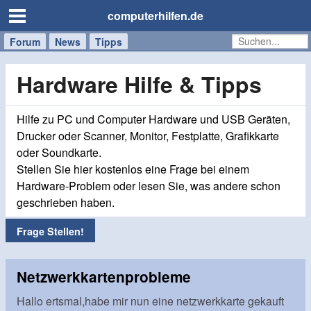
computerhilfen.de
Forum
Handy
Windows
Mac
News
Tipps
/
Tablet
Hardware Hilfe & Tipps
Hilfe zu PC und Computer Hardware und USB Geräten,
Drucker oder Scanner, Monitor, Festplatte, Grafikkarte
oder Soundkarte.
Stellen Sie hier kostenlos eine Frage bei einem
Hardware-Problem oder lesen Sie, was andere schon
geschrieben haben.
Frage Stellen!
Netzwerkkartenprobleme
Hallo ertsmal,habe mir nun eine netzwerkkarte gekauft