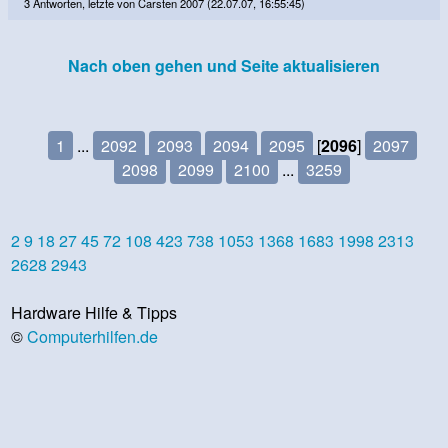
3 Antworten, letzte von Carsten 2007 (22.07.07, 16:55:45)
Nach oben gehen und Seite aktualisieren
1
...
2092
2093
2094
2095
[
2096
]
2097
2098
2099
2100
...
3259
2
9
18
27
45
72
108
423
738
1053
1368
1683
1998
2313
2628
2943
Hardware Hilfe & Tipps
©
Computerhilfen.de