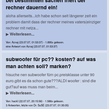
bei bestimmten sachen friert der
rechner dauernd ein!
aloha allerseits...ich habe schon seit längerer zeit ein
problem damit dass der rechner meines vaters(einziger
rechner mit netza...
▶
Weiterlesen...
Von: Aznaj (23.07.07, 01:53:37) - 1.895x gelesen.
eine Antwort von Aznaj (23.07.07, 01:53:37)
subwoofer für pc?? kosten? auf was
man achten soll? marken?
hisuche nen subwoofer fürn pc.preisklasse unter 90
euro.gibt es da schon gute???ALDI woofer : sind die
gut?auf was muss man beim...
▶
Weiterlesen...
Von: hackl (22.07.07, 20:15:56) - 1.586x gelesen.
3 Antworten, letzte von Dr. SuSE (23.07.07, 01:35:05)