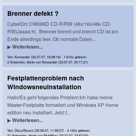
Brenner defekt ?
CyberDrc CW088D CD-R/RW (48x/16x/48x CD-
RW)Jaaaa hi, Brenner brennt und brennt CD ist am
Ende allerdings leer. Ob normale Daten...
▶
Weiterlesen...
Von: Koreander (22.07.07, 16:08:19) - 1.610x gelesen.
2 Antworten, letzte von Koreander (23.07.07, 00:17:21)
Festplattenproblem nach
Windowsneuinstallation
Hallo!Es geht folgendes Problem:Ich habe meine
Master-Festplatte formatiert und Windows XP Home
edition neu installiert. Jetzt f...
▶
Weiterlesen...
Von: DiscoStouzo (26.06.07, 11:59:27) - 4.120x gelesen.
21 Antworten, letzte von Mukltiboy (22.07.07, 23:52:22)