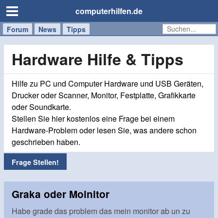
computerhilfen.de
Forum
Handy
Windows
Mac
News
Tipps
/
Tablet
Hardware Hilfe & Tipps
Hilfe zu PC und Computer Hardware und USB Geräten,
Drucker oder Scanner, Monitor, Festplatte, Grafikkarte
oder Soundkarte.
Stellen Sie hier kostenlos eine Frage bei einem
Hardware-Problem oder lesen Sie, was andere schon
geschrieben haben.
Frage Stellen!
Graka oder Moinitor
Habe grade das problem das mein monitor ab un zu