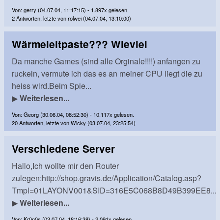
Von: gerry (04.07.04, 11:17:15) - 1.897x gelesen.
2 Antworten, letzte von rolwei (04.07.04, 13:10:00)
Wärmeleitpaste??? Wieviel
Da manche Games (sind alle Orginale!!!!) anfangen zu
ruckeln, vermute ich das es an meiner CPU liegt die zu
heiss wird.Beim Spie...
▶
Weiterlesen...
Von: Georg (30.06.04, 08:52:30) - 10.117x gelesen.
20 Antworten, letzte von Wicky (03.07.04, 23:25:54)
Verschiedene Server
Hallo,Ich wollte mir den Router
zulegen:http://shop.gravis.de/Application/Catalog.asp?
Tmpl=01LAYONV001&SID=316E5C068B8D49B399EE8...
▶
Weiterlesen...
Von: Kr0n0s (03.07.04, 18:16:38) - 2.091x gelesen.