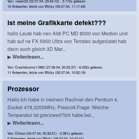
Von: Tower23 (02.07.04, 23:44:12) - 3.172x gelesen.
10 Antworten, letzte von Wicky (05.07.04, 11:11:43)
Ist meine Grafikkarte defekt???
hallo Leute hab nen Aldi PC MD 8000 von Medion und
hab auf ne FX 5950 Ultra von Terratec aufgerüstet hab
dann auch gleich 3D Mar...
▶
Weiterlesen...
Von: Crashdummy11880 (27.06.04, 20:22:37) - 6.025x gelesen.
11 Antworten, letzte von Wicky (05.07.04, 10:52:19)
Prozessor
Hallo.Ich habe in meinem Rechner den Pentium 4,
Sockel 478,3200MHz, Prescott.Frage: Welche
Temperatur ist grenzwert?Ich habe bei...
▶
Weiterlesen...
Von: Chrissi (04.07.04, 00:32:51) - 2.381x gelesen.
5 Antworten, letzte von Wicky (05.07.04, 10:42:41)