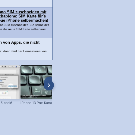
ano SIM zuschneiden mit
hablone: SIM Karte für's
eue iPhone selbermachen!
no SIM zuschneiden: So schneidet
n die neue SIM Karte selber aus!
n von Apps, die nicht
urz, dann wird der Homescreen von
 5 back!
iPhone 13 Pro: Kamera unscharf?
iOS 7: Suche anpassen und Apps,
Kontakte, Musik schneller finden!