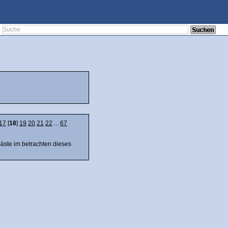
17
[
18
]
19
20
21
22
...
67
Gäste im betrachten dieses