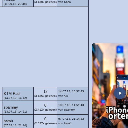
(3.138x gelesen)
von Karlo
(11.05.13, 20:38)
12
14.07.13, 16:57:45
KTM-Padi
(3.135x gelesen)
von A K
(14.07.13, 14:12)
0
13.07.13, 14:51:43
spammy
(2.412x gelesen)
von spammy
(13.07.13, 14:51)
0
07.07.13, 21:14:32
hamü
(2.037x gelesen)
von hamü
(07.07.13, 21:14)