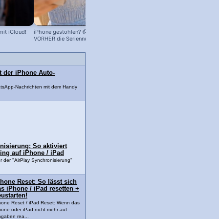
mit iCloud!
iPhone gestohlen? 😱 Speicher dir
Mac-Hardware, Betriebssystem +
VORHER die Seriennummer + IMEI ab!
Seriennummer anzeigen!
So geht's!
t der iPhone Auto-
tsApp-Nachrichten mit dem Handy
.
isierung: So aktiviert
ing auf iPhone / iPad
er der "AirPlay Synchronisierung"
hone Reset: So lässt sich
s iPhone / iPad resetten +
ustarten!
hone Reset / iPad Reset: Wenn das
hone oder iPad nicht mehr auf
ngaben rea...