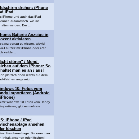
ildschirm drehen: iPhone
nd iPad!
s iPhone und auch das iPad
kennen automatisch, wie sie
halten werden: Der ...
hone: Batterie-Anzeige in
ozent aktivieren
 ganz genau zu wissen, wieviel
ku-Laufzeit mit iPhone oder iPad
h verblei...
icht stören" / Mond-
eichen auf dem iPhone: So
haltet man es an / aus!
nn plötzlich oben rechts auf dem
d-Zeichen angezeigt ...
indows 10: Fotos vom
andy importieren (Android
 iPhone)
 mit Windows 10 Fotos vom Handy
 importieren, gibt es mehrere
S: iPhone / iPad
wischenablage ansehen
der löschen
ine Zwischenablage: So kann man
n Inhalt ansehen oder löschen!