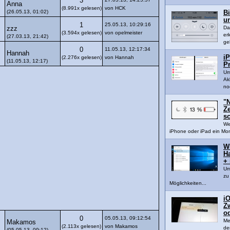
3
Anna
(8.991x gelesen)
von HCK
(26.05.13, 01:02)
B
u
1
25.05.13, 10:29:16
Da
zzz
(3.594x gelesen)
von opelmeister
er
(27.03.13, 21:42)
ge
0
11.05.13, 12:17:34
Hannah
iP
(2.276x gelesen)
von Hannah
(11.05.13, 12:17)
Pr
Um
Ak
noc
"N
Z
sc
We
iPhone oder iPad ein Mon
W
H
+
Um
zu
Möglichkeiten...
iO
Z
o
0
05.05.13, 09:12:54
Me
Makamos
(2.113x gelesen)
von Makamos
de
(05.05.13, 09:12)