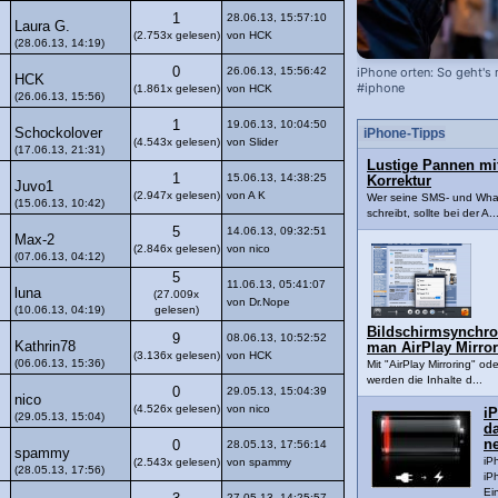
1
28.06.13, 15:57:10
Laura G.
(2.753x gelesen)
von HCK
(28.06.13, 14:19)
0
26.06.13, 15:56:42
iPhone orten: So geht's 
HCK
#iphone
(1.861x gelesen)
von HCK
(26.06.13, 15:56)
1
19.06.13, 10:04:50
Schockolover
iPhone-Tipps
(4.543x gelesen)
von Slider
(17.06.13, 21:31)
Lustige Pannen mi
1
15.06.13, 14:38:25
Korrektur
Juvo1
(2.947x gelesen)
von A K
Wer seine SMS- und Wha
(15.06.13, 10:42)
schreibt, sollte bei der A..
5
14.06.13, 09:32:51
Max-2
(2.846x gelesen)
von nico
(07.06.13, 04:12)
5
11.06.13, 05:41:07
luna
(27.009x
von Dr.Nope
(10.06.13, 04:19)
gelesen)
Bildschirmsynchron
9
08.06.13, 10:52:52
Kathrin78
man AirPlay Mirror
(3.136x gelesen)
von HCK
(06.06.13, 15:36)
Mit "AirPlay Mirroring" od
werden die Inhalte d...
0
29.05.13, 15:04:39
nico
(4.526x gelesen)
von nico
iP
(29.05.13, 15:04)
da
ne
0
28.05.13, 17:56:14
spammy
iP
(2.543x gelesen)
von spammy
(28.05.13, 17:56)
iP
Ei
27.05.13, 14:25:57