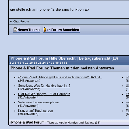
wie stelle ich am iphone 4s die sms funktion ab
«
Chat-Forum
iPhone & iPad Forum
Hilfe Übersicht
| Beitragsübersicht (18)
1
2
3
4
5
9
12
15
18
21
24
27
36
45
54
63
iPhone & iPad Forum: Themen mit den meisten Antworten
iPhone Reset: iPhone geht aus und nicht mehr an? DAS hilft!
iP
(243 Antworten)
(6
Sonstiges: Was für Handys habt ihr ?
US
(124 Antworten)
(1
UMFRAGE: Handys - Euer Liebling?!
Er
(91 Antworten)
(8
Viele viele fragen zum iphone
wo
(41 Antworten)
(6
Kratzer auf Touchscreen
Fi
(38 Antworten)
(6
iPhone & iPad Forum
| Tipps zu Apple Handys und Tablets (18)