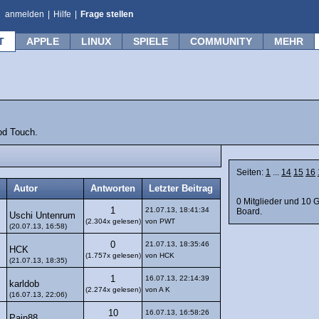
anmelden
|
Hilfe
|
Frage stellen
T
APPLE
LINUX
SPIELE
COMMUNITY
MEHR
od Touch.
Seiten:
1
...
14
15
16
Autor
Antworten
Letzter Beitrag
0 Mitglieder und 10 
1
21.07.13, 18:41:34
Board.
Uschi Untenrum
(2.304x gelesen)
von PWT
(20.07.13, 16:58)
0
21.07.13, 18:35:46
HCK
(1.757x gelesen)
von HCK
(21.07.13, 18:35)
1
16.07.13, 22:14:39
karldob
(2.274x gelesen)
von A K
(16.07.13, 22:06)
10
16.07.13, 16:58:26
Pain88