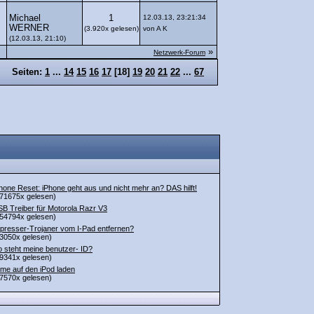
Michael
1
12.03.13, 23:21:34
WERNER
(3.920x gelesen)
von A K
(12.03.13, 21:10)
»
Netzwerk-Forum
Seiten:
1
...
14
15
16
17
[
18
]
19
20
21
22
...
67
hone Reset: iPhone geht aus und nicht mehr an? DAS hilft!
71675x gelesen)
B Treiber für Motorola Razr V3
54794x gelesen)
presser-Trojaner vom I-Pad entfernen?
3050x gelesen)
 steht meine benutzer- ID?
9341x gelesen)
lme auf den iPod laden
7570x gelesen)