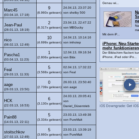
Genau wi...
9
24.04.13, 23:37:20
Marc45
N
(6.960x gelesen)
von shelby 500
(03.04.10, 17:18)
Sc
n
2
23.04.13, 22:47:22
Jean-Paul
Na
(6.317x gelesen)
von MBGucky
(28.01.13, 18:19)
ma
Mit dem iP...
10
14.04.13, 10:14:16
nico
(4.699x gelesen)
von imhotep
iPhone: Neu-Starte
(08.02.13, 12:49)
mehr funktionieren
1
12.04.13, 09:16:34
Der Bildschirm flackert k
Pascha1
iPhone, iPad oder iPo...
(2.806x gelesen)
von Bitix
(03.04.13, 11:23)
5
02.04.13, 17:32:22
Feal
(3.568x gelesen)
von Feal
(29.03.13, 11:33)
0
26.03.13, 23:50:40
aage
(2.739x gelesen)
von aage
(26.03.13, 23:50)
24.03.13, 20:05:41
6
HCK
von
(3.130x gelesen)
(22.03.13, 16:53)
iOS Downgrade: Get iOS
Daniel_Düsentrieb
5
23.03.13, 13:49:38
Pain88
(3.334x gelesen)
von PureMalt
(14.01.13, 22:11)
5
23.03.13, 13:39:19
stoitschkov
(3.860x gelesen)
von PureMalt
(27.02.13, 12:49)