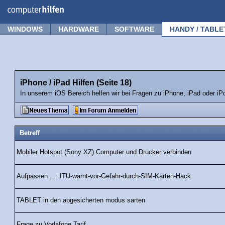
Forum
Tipps
News
Frage stellen
WINDOWS
HARDWARE
SOFTWARE
HANDY / TABLE
iPhone / iPad Hilfen (Seite 18)
In unserem iOS Bereich helfen wir bei Fragen zu iPhone, iPad oder iP
Betreff
Mobiler Hotspot (Sony XZ) Computer und Drucker verbinden
Aufpassen ...: ITU-warnt-vor-Gefahr-durch-SIM-Karten-Hack
TABLET in den abgesicherten modus sarten
Frage zu Vodafone Tarif