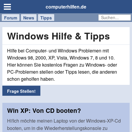
computerhilfen.de
Forum
Handy
Windows
Mac
News
Tipps
/
Tablet
Windows Hilfe & Tipps
Hilfe bei Computer- und Windows Problemen mit
Windows 98, 2000, XP, Vista, Windows 7, 8 und 10.
Hier können Sie kostenlos Fragen zu Windows- oder
PC-Problemen stellen oder Tipps lesen, die anderen
schon geholfen haben.
Frage Stellen!
Win XP: Von CD booten?
Hi!Ich möchte meinen Laptop von der Windows-XP-Cd
booten, um in die Wiederherstellungskonsole zu