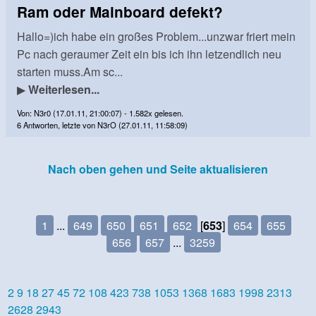
Ram oder Mainboard defekt?
Hallo=)ich habe ein großes Problem...unzwar friert mein
Pc nach geraumer Zeit ein bis ich ihn letzendlich neu
starten muss.Am sc...
▶
Weiterlesen...
Von: N3r0 (17.01.11, 21:00:07) - 1.582x gelesen.
6 Antworten, letzte von N3rO (27.01.11, 11:58:09)
Nach oben gehen und Seite aktualisieren
1
...
649
650
651
652
[
653
]
654
655
656
657
...
3259
2
9
18
27
45
72
108
423
738
1053
1368
1683
1998
2313
2628
2943