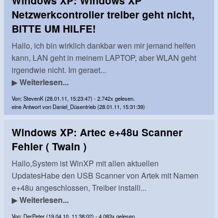
Windows XP: Windows XP
Netzwerkcontroller treiber geht nicht,
BITTE UM HILFE!
Hallo, ich bin wirklich dankbar wen mir jemand helfen
kann, LAN geht in meinem LAPTOP, aber WLAN geht
irgendwie nicht. Im geraet...
▶
Weiterlesen...
Von: StevenK (28.01.11, 15:23:47) - 2.742x gelesen.
eine Antwort von Daniel_Düsentrieb (28.01.11, 15:31:39)
Windows XP: Artec e+48u Scanner
Fehler ( Twain )
Hallo,System ist WinXP mit allen aktuellen
UpdatesHabe den USB Scanner von Artek mit Namen
e+48u angeschlossen, Treiber installi...
▶
Weiterlesen...
Von: DerPeter (19.04.10, 11:38:02) - 4.083x gelesen.