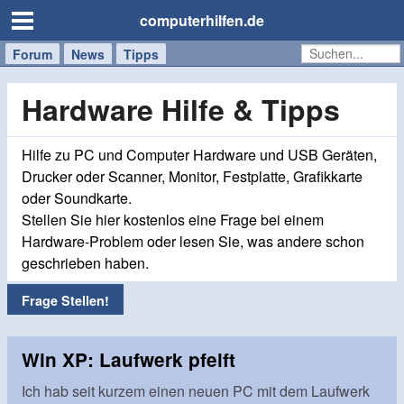
computerhilfen.de
Forum
Handy
Windows
Mac
News
Tipps
/
Tablet
Hardware Hilfe & Tipps
Hilfe zu PC und Computer Hardware und USB Geräten,
Drucker oder Scanner, Monitor, Festplatte, Grafikkarte
oder Soundkarte.
Stellen Sie hier kostenlos eine Frage bei einem
Hardware-Problem oder lesen Sie, was andere schon
geschrieben haben.
Frage Stellen!
Win XP: Laufwerk pfeift
Ich hab seit kurzem einen neuen PC mit dem Laufwerk