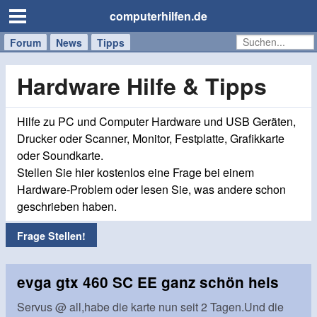
computerhilfen.de
Forum
Handy
Windows
Mac
News
Tipps
/
Tablet
Hardware Hilfe & Tipps
Hilfe zu PC und Computer Hardware und USB Geräten,
Drucker oder Scanner, Monitor, Festplatte, Grafikkarte
oder Soundkarte.
Stellen Sie hier kostenlos eine Frage bei einem
Hardware-Problem oder lesen Sie, was andere schon
geschrieben haben.
Frage Stellen!
evga gtx 460 SC EE ganz schön heis
Servus @ all,habe die karte nun seit 2 Tagen.Und die