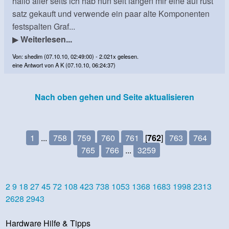
hallo aller seits ich hab nun seit langen mir eine auf rüst
satz gekauft und verwende ein paar alte Komponenten
festspalten Graf...
▶
Weiterlesen...
Von: shedim (07.10.10, 02:49:00) - 2.021x gelesen.
eine Antwort von A K (07.10.10, 06:24:37)
Nach oben gehen und Seite aktualisieren
1
...
758
759
760
761
[
762
]
763
764
765
766
...
3259
2
9
18
27
45
72
108
423
738
1053
1368
1683
1998
2313
2628
2943
Hardware Hilfe & Tipps