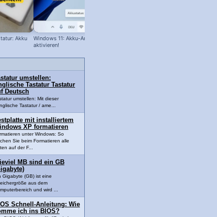
tatur: Akku
Windows 11: Akku-Anzeige in Prozent
Wirf mich nicht weg: Letzter CD
aktivieren!
Player im Haus 😱
statur umstellen:
glische Tastatur Tastatur
uf Deutsch
statur umstellen: Mit dieser
nglische Tastatur / ame...
stplatte mit installiertem
indows XP formatieren
rmatieren unter Windows: So
schen Sie beim Formatieren alle
ten auf der F...
ieviel MB sind ein GB
igabyte)
n Gigabyte (GB) ist eine
eichergröße aus dem
mputerbereich und wird ...
IOS Schnell-Anleitung: Wie
omme ich ins BIOS?