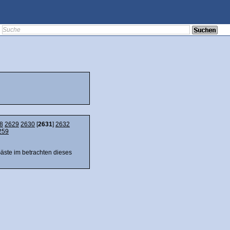
8
2629
2630
[
2631
]
2632
259
Gäste im betrachten dieses