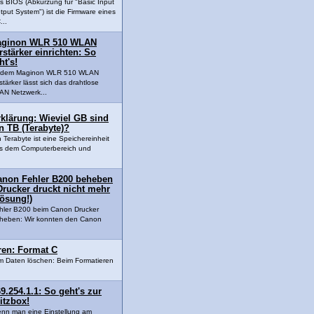
s BIOS (Abkürzung für "Basic Input
tput System") ist die Firmware eines
...
ginon WLR 510 WLAN
rstärker einrichten: So
ht's!
t dem Maginon WLR 510 WLAN
stärker lässt sich das drahtlose
N Netzwerk...
klärung: Wieviel GB sind
n TB (Terabyte)?
n Terabyte ist eine Speichereinheit
s dem Computerbereich und
anon Fehler B200 beheben
Drucker druckt nicht mehr
Lösung!)
hler B200 beim Canon Drucker
heben: Wir konnten den Canon
eren: Format C
um Daten löschen: Beim Formatieren
9.254.1.1: So geht's zur
itzbox!
nn man eine Einstellung am