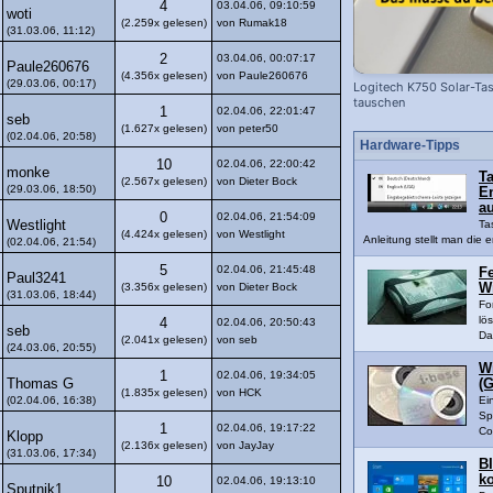
4
03.04.06, 09:10:59
woti
(2.259x gelesen)
von Rumak18
(31.03.06, 11:12)
2
03.04.06, 00:07:17
Paule260676
(4.356x gelesen)
von Paule260676
(29.03.06, 00:17)
Logitech K750 Solar-Tas
tauschen
1
02.04.06, 22:01:47
seb
(1.627x gelesen)
von peter50
(02.04.06, 20:58)
Hardware-Tipps
10
02.04.06, 22:00:42
monke
Ta
(2.567x gelesen)
von Dieter Bock
(29.03.06, 18:50)
En
a
0
02.04.06, 21:54:09
Westlight
Ta
(4.424x gelesen)
von Westlight
Anleitung stellt man die e
(02.04.06, 21:54)
5
02.04.06, 21:45:48
Fe
Paul3241
(3.356x gelesen)
von Dieter Bock
W
(31.03.06, 18:44)
Fo
lö
4
02.04.06, 20:50:43
seb
Da
(2.041x gelesen)
von seb
(24.03.06, 20:55)
W
1
02.04.06, 19:34:05
Thomas G
(G
(1.835x gelesen)
von HCK
(02.04.06, 16:38)
Ei
Sp
1
02.04.06, 19:17:22
Co
Klopp
(2.136x gelesen)
von JayJay
(31.03.06, 17:34)
B
k
10
02.04.06, 19:13:10
Sputnik1