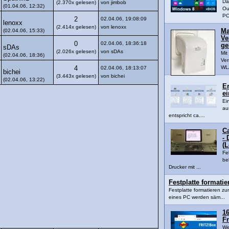
Da
(2.370x gelesen)
von jimbob
(01.04.06, 12:32)
Ou
PC
2
02.04.06, 19:08:09
lenoxx
(2.414x gelesen)
von lenoxx
(02.04.06, 15:33)
Ma
Ve
0
02.04.06, 18:36:18
ge
sDAs
(2.026x gelesen)
von sDAs
Mi
(02.04.06, 18:36)
Ver
WLA
4
02.04.06, 18:13:07
bichei
(3.443x gelesen)
von bichei
(02.04.06, 13:22)
Er
ei
Ei
au
entspricht ca....
C
- 
(
Fe
be
Drucker mit ...
Festplatte formati
Festplatte formatieren z
eines PC werden säm...
16
Fr
We