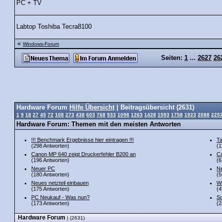
PC + TV
Labtop Toshiba Tecra8100
«
Windows-Forum
Seiten:
1
...
2627
26
Hardware Forum
Hilfe Übersicht
| Beitragsübersicht (2631)
1
9
18
27
45
72
108
273
438
603
768
933
1098
1263
1428
1593
1758
1923
2088
225
Hardware Forum: Themen mit den meisten Antworten
!!! Benchmark Ergebnisse hier eintragen !!!
Ta
(298 Antworten)
(1
Canon MP 640 zeigt Druckerfehler B200 an
Ca
(196 Antworten)
(6
Neuer PC
Ne
(180 Antworten)
(5
Neues netzteil einbauen
Wi
(175 Antworten)
(4
PC Neukauf - Was nun?
Sc
(173 Antworten)
(2
Hardware Forum
| (2631)