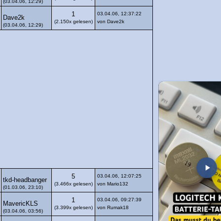
(03.04.06, 12:29)
1
03.04.06, 12:37:22
Dave2k
(2.150x gelesen)
von Dave2k
(03.04.06, 12:29)
5
03.04.06, 12:07:25
tkd-headbanger
(3.466x gelesen)
von Mario132
(01.03.06, 23:10)
1
03.04.06, 09:27:39
MavericKLS
(3.399x gelesen)
von Rumak18
(03.04.06, 03:56)