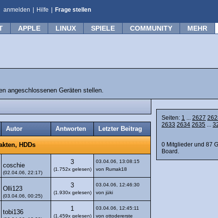
anmelden
|
Hilfe
|
Frage stellen
T
APPLE
LINUX
SPIELE
COMMUNITY
MEHR
n angeschlossenen Geräten stellen.
Seiten:
1
...
2627
262
2633
2634
2635
...
3
Autor
Antworten
Letzter Beitrag
0 Mitglieder und 87 
takten, HDDs
Board.
3
03.04.06, 13:08:15
coschie
(1.752x gelesen)
von Rumak18
(02.04.06, 22:17)
3
03.04.06, 12:46:30
Olli123
(1.930x gelesen)
von jüki
(03.04.06, 00:25)
1
03.04.06, 12:45:11
tobi136
(1.459x gelesen)
von ottodererste