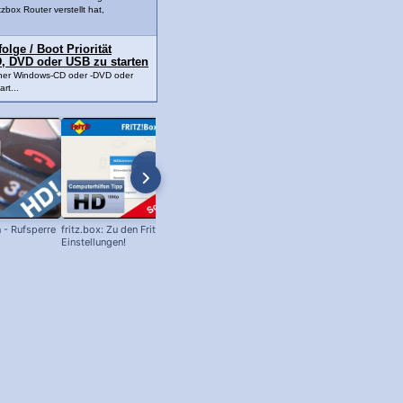
tzbox Router verstellt hat,
lge / Boot Priorität
, DVD oder USB zu starten
ner Windows-CD oder -DVD oder
rt...
n - Rufsperre
fritz.box: Zu den Fritz Box
Speedport.ip: So geht's zum Router
Einstellungen!