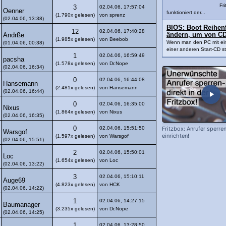
Fri
3
02.04.06, 17:57:04
Oenner
funktioniert der...
(1.790x gelesen)
von sprenz
(02.04.06, 13:38)
BIOS: Boot Reihenfo
12
02.04.06, 17:40:28
ändern, um von CD
Andrße
(1.985x gelesen)
von Beebob
Wenn man den PC mit ei
(01.04.06, 00:38)
einer anderen Start-CD sta
1
02.04.06, 16:59:49
pacsha
(1.578x gelesen)
von Dr.Nope
(02.04.06, 16:34)
0
02.04.06, 16:44:08
Hansemann
(2.481x gelesen)
von Hansemann
(02.04.06, 16:44)
0
02.04.06, 16:35:00
Nixus
(1.864x gelesen)
von Nixus
(02.04.06, 16:35)
Fritzbox: Anrufer sperre
0
02.04.06, 15:51:50
Warsgof
einrichten!
(1.597x gelesen)
von Warsgof
(02.04.06, 15:51)
2
02.04.06, 15:50:01
Loc
(1.654x gelesen)
von Loc
(02.04.06, 13:22)
3
02.04.06, 15:10:11
Auge69
(4.823x gelesen)
von HCK
(02.04.06, 14:22)
1
02.04.06, 14:27:15
Baumanager
(3.235x gelesen)
von Dr.Nope
(02.04.06, 14:25)
1
02.04.06, 13:28:50