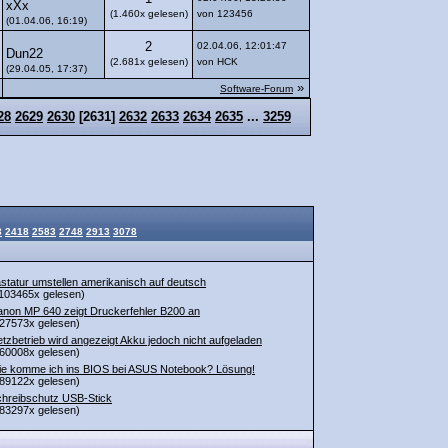
xXx
(1.460x gelesen)
von 123456
(01.04.06, 16:19)
2
02.04.06, 12:01:47
Dun22
(2.681x gelesen)
von HCK
(29.04.05, 17:37)
»
Software-Forum
28
2629
2630
[
2631
]
2632
2633
2634
2635
...
3259
3
2418
2583
2748
2913
3078
statur umstellen amerikanisch auf deutsch
103465x gelesen)
non MP 640 zeigt Druckerfehler B200 an
27573x gelesen)
tzbetrieb wird angezeigt Akku jedoch nicht aufgeladen
60008x gelesen)
e komme ich ins BIOS bei ASUS Notebook? Lösung!
89122x gelesen)
hreibschutz USB-Stick
83297x gelesen)