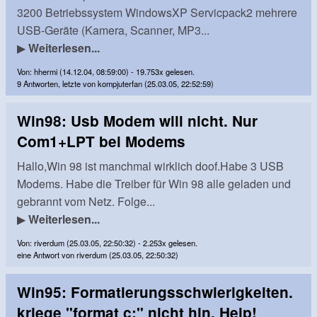
3200 Betriebssystem WindowsXP Servicpack2 mehrere
USB-Geräte (Kamera, Scanner, MP3...
▶
Weiterlesen...
Von: hhermi (14.12.04, 08:59:00) - 19.753x gelesen.
9 Antworten, letzte von kompjuterfan (25.03.05, 22:52:59)
Win98: Usb Modem will nicht. Nur
Com1+LPT bei Modems
Hallo,Win 98 ist manchmal wirklich doof.Habe 3 USB
Modems. Habe die Treiber für Win 98 alle geladen und
gebrannt vom Netz. Folge...
▶
Weiterlesen...
Von: riverdum (25.03.05, 22:50:32) - 2.253x gelesen.
eine Antwort von riverdum (25.03.05, 22:50:32)
Win95: Formatierungsschwierigkeiten.
kriege "format c:" nicht hin. Help!