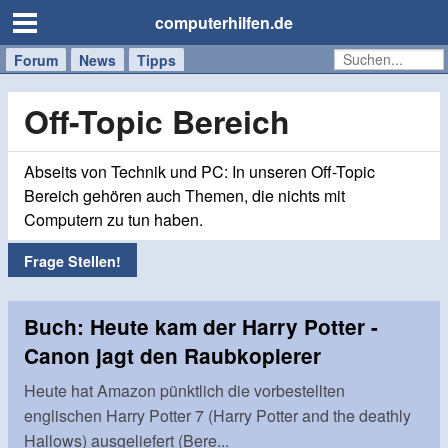
computerhilfen.de
Forum
Handy
Windows
Mac
News
Tipps
/
Tablet
Off-Topic Bereich
Abseits von Technik und PC: In unseren Off-Topic
Bereich gehören auch Themen, die nichts mit
Computern zu tun haben.
Frage Stellen!
Buch: Heute kam der Harry Potter -
Canon jagt den Raubkopierer
Heute hat Amazon pünktlich die vorbestellten
englischen Harry Potter 7 (Harry Potter and the deathly
Hallows) ausgeliefert (Bere...