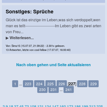
Sonstiges: Sprüche
Glück ist das einzige im Leben,was sich verdoppelt,wen
man es teilt-------------------------Im Leben gibt es zwei arten
von Freu...
▶
Weiterlesen...
Von: Sims15 (15.07.07, 21:39:22) - 2.301x gelesen.
13 Antworten, letzte von cool-fellow (17.07.07, 16:00:40)
Nach oben gehen und Seite aktualisieren
1
...
223
224
225
226
[
227
]
228
229
230
231
...
241
2
9
18
27
45
72
108
121
134
147
160
173
186
199
212
225