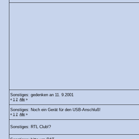
Sonstiges: gedenken an 11. 9.2001
«
1
2
Alle
»
Sonstiges: Noch ein Gerät für den USB-Anschluß!
«
1
2
Alle
»
Sonstiges: RTL Club!?