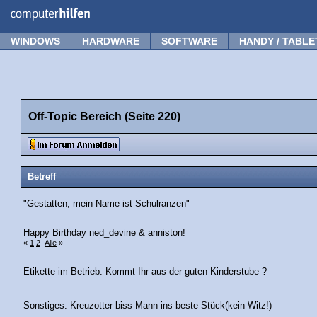
Forum
Tipps
News
Frage stellen
WINDOWS
HARDWARE
SOFTWARE
HANDY / TABLE
Off-Topic Bereich (Seite 220)
Betreff
"Gestatten, mein Name ist Schulranzen"
Happy Birthday ned_devine & anniston!
«
1
2
Alle
»
Etikette im Betrieb: Kommt Ihr aus der guten Kinderstube ?
Sonstiges: Kreuzotter biss Mann ins beste Stück(kein Witz!)