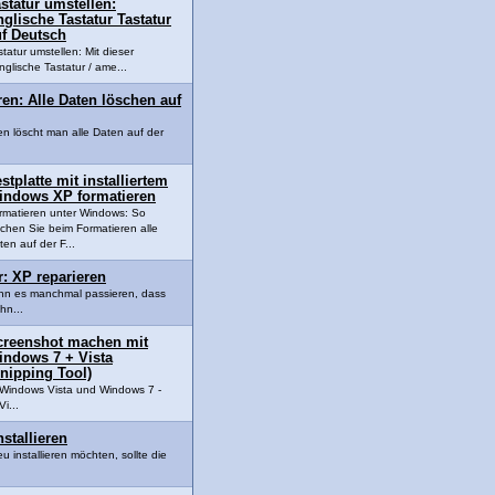
statur umstellen:
glische Tastatur Tastatur
uf Deutsch
statur umstellen: Mit dieser
nglische Tastatur / ame...
ren: Alle Daten löschen auf
en löscht man alle Daten auf der
stplatte mit installiertem
indows XP formatieren
rmatieren unter Windows: So
schen Sie beim Formatieren alle
ten auf der F...
: XP reparieren
nn es manchmal passieren, dass
hn...
creenshot machen mit
indows 7 + Vista
nipping Tool)
Windows Vista und Windows 7 -
i...
stallieren
installieren möchten, sollte die