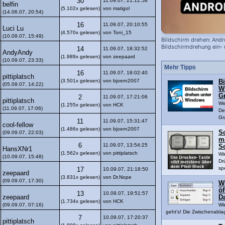
30
11.09.07, 21:12:58
belfin
(5.102x gelesen)
von matigol
(14.06.07, 20:54)
16
11.09.07, 20:10:55
Luci Lu
(4.570x gelesen)
von Toni_15
(10.09.07, 15:49)
Bildschirm drehen: Andr
Bildschirmdrehung ein-
14
11.09.07, 18:32:52
AndyAndy
ausschalten!
(1.989x gelesen)
von zeepaard
(10.09.07, 23:33)
Mehr Tipps
16
11.09.07, 18:02:40
pittiplatsch
(3.501x gelesen)
von bjoern2007
B
(05.09.07, 14:22)
W
Gr
2
11.09.07, 17:21:06
pittiplatsch
We
(1.255x gelesen)
von HCK
(11.09.07, 17:06)
De
Gr
11
11.09.07, 15:31:47
cool-fellow
(1.486x gelesen)
von bjoern2007
S
(09.09.07, 22:03)
m
6
11.09.07, 13:54:25
S
HansXNr1
(1.562x gelesen)
von pittiplatsch
Wi
(10.09.07, 15:48)
Dr
sp
17
10.09.07, 21:18:50
zeepaard
(3.831x gelesen)
von Dr.Nope
(09.09.07, 17:30)
W
ö
13
10.09.07, 19:51:57
zeepaard
D
(1.734x gelesen)
von HCK
(09.09.07, 07:16)
Wi
geht's! Die Zwischenablag
7
10.09.07, 17:20:37
pittiplatsch