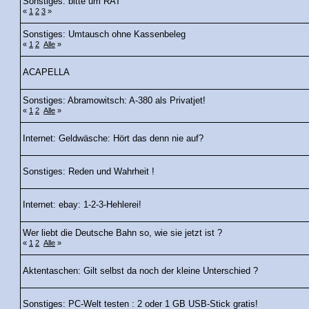
Sonstiges: bitte um RAT
«
1
2
3
»
Sonstiges: Umtausch ohne Kassenbeleg
«
1
2
Alle
»
ACAPELLA
Sonstiges: Abramowitsch: A-380 als Privatjet!
«
1
2
Alle
»
Internet: Geldwäsche: Hört das denn nie auf?
Sonstiges: Reden und Wahrheit !
Internet: ebay: 1-2-3-Hehlerei!
Wer liebt die Deutsche Bahn so, wie sie jetzt ist ?
«
1
2
Alle
»
Aktentaschen: Gilt selbst da noch der kleine Unterschied ?
Sonstiges: PC-Welt testen : 2 oder 1 GB USB-Stick gratis!