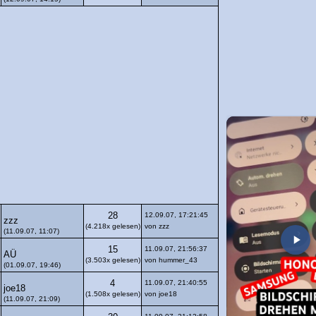
28
12.09.07, 17:21:45
zzz
(4.218x gelesen)
von zzz
(11.09.07, 11:07)
15
11.09.07, 21:56:37
AÜ
(3.503x gelesen)
von hummer_43
(01.09.07, 19:46)
4
11.09.07, 21:40:55
joe18
(1.508x gelesen)
von joe18
(11.09.07, 21:09)