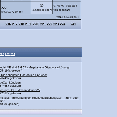
32
07.09.07, 06:51:13
zzz
(4.436x gelesen)
von zeepaard
(04.09.07, 10:38)
»
Witze & Lustiges
1
...
216
217
218
219
[
220
]
221
222
223
224
...
241
220
227
234
eviel MB sind 1 GB? • Megabyte in Gigabyte » Lösung!
054194x gelesen)
• Die schönsten Gästebuch-Sprüche!
26249x gelesen)
feCart kündigen
37455x gelesen)
nstiges: DHL Versanddauer???
22817x gelesen)
nstiges: "Bewerbung um einen Ausbildungsplatz" - "zum" oder
ls"?
4858x gelesen)