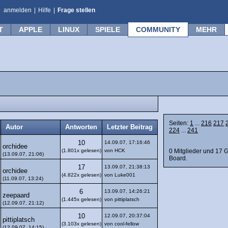
anmelden
|
Hilfe
|
Frage stellen
T
APPLE
LINUX
SPIELE
COMMUNITY
MEHR
Seiten:
1
...
216
217
Autor
Antworten
Letzter Beitrag
224
...
241
10
14.09.07, 17:16:46
orchidee
0 Mitglieder und 17 
(1.801x gelesen)
von HCK
(13.09.07, 21:06)
Board.
17
13.09.07, 21:38:13
orchidee
(4.822x gelesen)
von Luke001
(11.09.07, 13:24)
6
13.09.07, 14:26:21
zeepaard
(1.445x gelesen)
von pittiplatsch
(12.09.07, 21:12)
10
12.09.07, 20:37:04
pittiplatsch
(3.103x gelesen)
von cool-fellow
(12.09.07, 14:15)