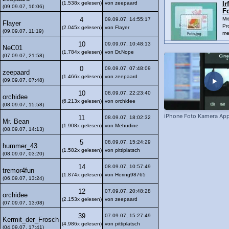
(1.538x gelesen)
von zeepaard
Ir
(09.09.07, 16:06)
F
Mi
4
09.09.07, 14:55:17
Flayer
Pr
(2.045x gelesen)
von Flayer
(09.09.07, 11:19)
me
10
09.09.07, 10:48:13
NeC01
(1.784x gelesen)
von Dr.Nope
(07.09.07, 21:58)
0
09.09.07, 07:48:09
zeepaard
(1.466x gelesen)
von zeepaard
(09.09.07, 07:48)
10
08.09.07, 22:23:40
orchidee
(6.213x gelesen)
von orchidee
(08.09.07, 15:58)
iPhone Foto Kamera Ap
11
08.09.07, 18:02:32
Mr. Bean
(1.908x gelesen)
von Mehudine
(08.09.07, 14:13)
5
08.09.07, 15:24:29
hummer_43
(1.582x gelesen)
von pittiplatsch
(08.09.07, 03:20)
14
08.09.07, 10:57:49
tremor4fun
(1.874x gelesen)
von Hering98765
(06.09.07, 13:24)
12
07.09.07, 20:48:28
orchidee
(2.153x gelesen)
von zeepaard
(07.09.07, 13:08)
39
07.09.07, 15:27:49
Kermit_der_Frosch
(4.986x gelesen)
von pittiplatsch
(04.09.07, 17:41)