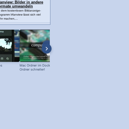
fanview: Bilder in andere
ormate umwandeln
t dem kostenlosen Bildanzeige-
ogramm Irfanview lässt sich viel
hr machen,...
ps
Mac Ordner im Dock: So findet man
Samsung Screenshot machen (mit
Ordner schneller!
Android)