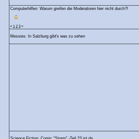
Computerhilfen: Warum greifen die Moderatoren hier nicht durch?!
«
1
2
3
»
Messies: In Salzburg gibt's was zu sehen
Science Fiction: Comic "Storm" -Teil 23 ist da…