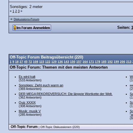
Sonstiges: 2 meter
«
1
2
3
»
«
Diskussions-Forum
Seiten:
Off-Topic Forum Beitragsübersicht (220)
1
9
18
27
45
72
108
115
122
129
136
143
150
157
164
171
178
185
192
199
206
213
Off-Topic Forum: Themen mit den meisten Antworten
Es wird kalt
Wi
(533 Antworten)
(1
Sonstiges: Zieht euch warm an
••
(369 Antworten)
(2
DER MEGA REKORDVERSUCH: Die längste Wortkette der Welt.
Sa
(362 Antworten)
(1
Quiz XXXIX
So
(308 Antworten)
(1
Musik: musik V
So
(285 Antworten)
"a
(8
Off-Topic Forum
| Off-Topic Diskussionen (220)