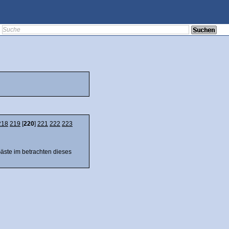
218
219
[
220
]
221
222
223
Gäste im betrachten dieses