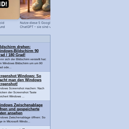
oid
Nutze diese 5 Google Tools statt
Tolle WhatsApp Sticker machen – m
 und
ChatGPT – sie sind viel besser!
ChatGPT!
ildschirm drehen:
indows-Bildschirm 90
ad / 180 Grad!
nn sich der Bildschirm verstellt hat:
n Windows Bildschirm um um 90
ad ode...
creenshot Windows: So
acht man den Windows
creenshot!
ndows Screenshot machen: Nach
ücken der Screenshot Taste
eichert Windows ...
indows Zwischenablage
ffnen und gespeicherte
aten ansehen
ndows Zwischenablage öffnen: So
e in Microsoft Windo...