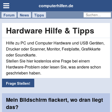
computerhilfen.de
Forum
Handy
Windows
Mac
News
Tipps
/
Tablet
Hardware Hilfe & Tipps
Hilfe zu PC und Computer Hardware und USB Geräten,
Drucker oder Scanner, Monitor, Festplatte, Grafikkarte
oder Soundkarte.
Stellen Sie hier kostenlos eine Frage bei einem
Hardware-Problem oder lesen Sie, was andere schon
geschrieben haben.
Frage Stellen!
Mein Bildschirm flackert, wo dran liegt
das?