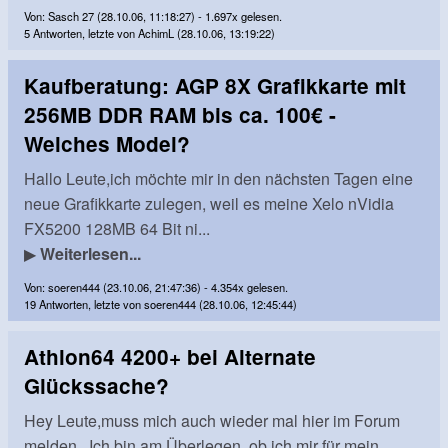
Von: Sasch 27 (28.10.06, 11:18:27) - 1.697x gelesen.
5 Antworten, letzte von AchimL (28.10.06, 13:19:22)
Kaufberatung: AGP 8X Grafikkarte mit
256MB DDR RAM bis ca. 100€ -
Welches Model?
Hallo Leute,ich möchte mir in den nächsten Tagen eine
neue Grafikkarte zulegen, weil es meine Xelo nVidia
FX5200 128MB 64 Bit ni...
▶
Weiterlesen...
Von: soeren444 (23.10.06, 21:47:36) - 4.354x gelesen.
19 Antworten, letzte von soeren444 (28.10.06, 12:45:44)
Athlon64 4200+ bei Alternate
Glückssache?
Hey Leute,muss mich auch wieder mal hier im Forum
melden...Ich bin am Überlegen, ob ich mir für mein