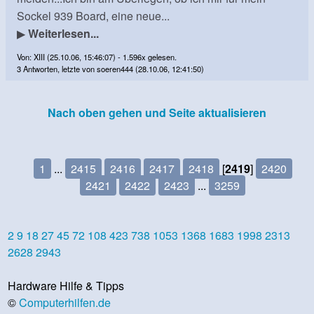
Sockel 939 Board, eine neue...
▶
Weiterlesen...
Von: XIII (25.10.06, 15:46:07) - 1.596x gelesen.
3 Antworten, letzte von soeren444 (28.10.06, 12:41:50)
Nach oben gehen und Seite aktualisieren
1
...
2415
2416
2417
2418
[
2419
]
2420
2421
2422
2423
...
3259
2
9
18
27
45
72
108
423
738
1053
1368
1683
1998
2313
2628
2943
Hardware Hilfe & Tipps
©
Computerhilfen.de