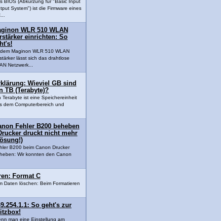
s BIOS (Abkürzung für "Basic Input
tput System") ist die Firmware eines
...
ginon WLR 510 WLAN
rstärker einrichten: So
ht's!
t dem Maginon WLR 510 WLAN
stärker lässt sich das drahtlose
N Netzwerk...
klärung: Wieviel GB sind
n TB (Terabyte)?
n Terabyte ist eine Speichereinheit
s dem Computerbereich und
anon Fehler B200 beheben
Drucker druckt nicht mehr
Lösung!)
hler B200 beim Canon Drucker
heben: Wir konnten den Canon
eren: Format C
um Daten löschen: Beim Formatieren
9.254.1.1: So geht's zur
itzbox!
nn man eine Einstellung am