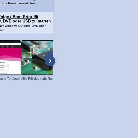
tzbox Router verstellt hat,
lge / Boot Priorität
, DVD oder USB zu starten
ner Windows-CD oder -DVD oder
rt...
 zum Telekom
Alte Fritzbox als Repeater einsetzen!
Firefox Performance Monitor: Der
neue Browser-Task-Manager!