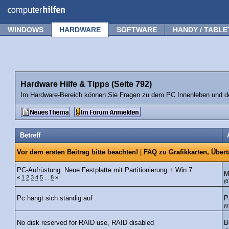
Forum
Tipps
News
Frage stellen
WINDOWS
HARDWARE
SOFTWARE
HANDY / TABLE
Hardware Hilfe & Tipps (Seite 792)
Im Hardware-Bereich können Sie Fragen zu dem PC Innenleben und de
Betreff
Vor dem ersten Beitrag bitte beachten!
|
FAQ zu Grafikkarten, Über
PC-Aufrüstung: Neue Festplatte mit Partitionierung + Win 7
M
«
1
2
3
4
5
...
8
»
(0
P
Pc hängt sich ständig auf
(0
B
No disk reserved for RAID use, RAID disabled