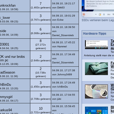
7
04.09.10, 19:21:17
unkrockfan
(1.463x gelesen)
von Dirk63
1.09.10, 19:59)
3
04.09.10, 19:01:29
c_lover
(3.767x gelesen)
von Eckw
SSDs verlieren beim Lag
6.03.09, 09:23)
04.09.10, 18:39:50
6
nside
von
(6.068x gelesen)
Hardware-Tipps
2.09.06, 14:09)
Daniel_Düsentrieb
8
Ta
04.09.10, 17:45:22
D3001
En
(27.272x
von Hammel
a
4.04.04, 19:25)
gelesen)
Ta
04.09.10, 17:34:49
Anleitung stellt man die e
DK und nur brobs
2
von
im pc
(2.646x gelesen)
Daniel_Düsentrieb
Fe
3.12.05, 19:09)
W
2
04.09.10, 17:27:38
Fo
adSeason
(10.738x
lö
von Johnny3489
6.06.10, 11:36)
gelesen)
Da
3
04.09.10, 17:24:49
chBinDu
W
(1.450x gelesen)
von IchBinDu
4.09.10, 13:20)
(G
Ei
3
04.09.10, 17:04:55
Sp
immysgirl
(2.708x gelesen)
von jüki
Co
4.09.10, 04:17)
04.09.10, 15:59:45
B
10
arkus94
von
k
(1.721x gelesen)
4.09.10, 15:32)