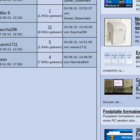
Daniel_Düsentrieb
Da
Ou
04.09.10, 15:50:37
PC
1
ibbo 8
von
(1.653x gelesen)
4.09.10, 15:19)
Daniel_Düsentrieb
Ma
Ve
11
04.09.10, 15:19:34
ge
ascha296
(9.662x gelesen)
von Sascha296
Mi
7.08.10, 16:50)
Ver
WLA
5
04.09.10, 14:51:50
arvin1711
(1.644x gelesen)
von marvin1711
4.09.10, 12:45)
Er
ei
4
04.09.10, 14:49:55
bren
Ei
(7.895x gelesen)
von Hannibal624
8.01.08, 17:09)
au
entspricht ca....
C
- 
(
Fe
be
Drucker mit ...
Festplatte formati
Festplatte formatieren z
eines PC werden säm...
16
Fr
We