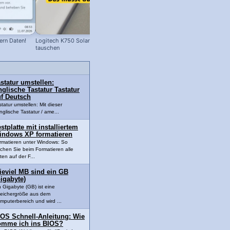
ern Daten!
Logitech K750 Solar-Tastatur: Akku
Windows 11: Akku-Anzeige in Proze
tauschen
aktivieren!
statur umstellen:
glische Tastatur Tastatur
uf Deutsch
statur umstellen: Mit dieser
nglische Tastatur / ame...
stplatte mit installiertem
indows XP formatieren
rmatieren unter Windows: So
schen Sie beim Formatieren alle
ten auf der F...
ieviel MB sind ein GB
igabyte)
n Gigabyte (GB) ist eine
eichergröße aus dem
mputerbereich und wird ...
IOS Schnell-Anleitung: Wie
omme ich ins BIOS?