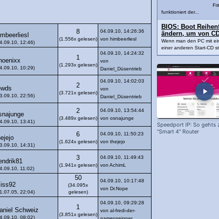
Fri
funktioniert der...
BIOS: Boot Reihenfo
8
04.09.10, 14:26:36
ändern, um von CD
imbeerliesl
(1.556x gelesen)
von himbeerliesl
Wenn man den PC mit ei
4.09.10, 12:46)
einer anderen Start-CD sta
04.09.10, 14:24:32
1
hoenixx
von
(1.293x gelesen)
4.09.10, 10:29)
Daniel_Düsentrieb
04.09.10, 14:02:03
2
ewds
von
(3.721x gelesen)
3.09.10, 22:56)
Daniel_Düsentrieb
2
04.09.10, 13:54:44
snajunge
(3.489x gelesen)
von osnajunge
4.09.10, 13:41)
Speedport IP: So gehts
"Smart 4" Router
6
04.09.10, 11:50:23
hejejo
(1.624x gelesen)
von thejejo
3.09.10, 14:31)
3
04.09.10, 11:49:43
endrik81
(1.941x gelesen)
von AchimL
4.09.10, 11:02)
50
04.09.10, 10:17:48
iss92
(34.095x
von Dr.Nope
1.07.05, 22:04)
gelesen)
04.09.10, 09:29:28
1
aniel Schweiz
von al-fredi-der-
(3.851x gelesen)
4.09.10, 08:02)
namenseigner