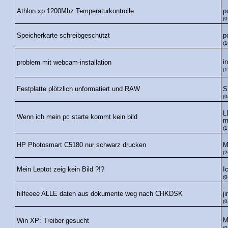
p
Athlon xp 1200Mhz Temperaturkontrolle
(0
p
Speicherkarte schreibgeschützt
(1
i
problem mit webcam-installation
(1
S
Festplatte plötzlich unformatiert und RAW
(0
L
Wenn ich mein pc starte kommt kein bild
m
(1
M
HP Photosmart C5180 nur schwarz drucken
(2
I
Mein Leptot zeig kein Bild ?!?
(0
j
hilfeeee ALLE daten aus dokumente weg nach CHKDSK
(0
M
Win XP: Treiber gesucht
(0