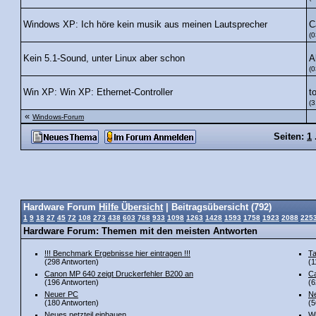
C
Windows XP: Ich höre kein musik aus meinen Lautsprecher
(0
A
Kein 5.1-Sound, unter Linux aber schon
(0
t
Win XP: Win XP: Ethernet-Controller
(3
«
Windows-Forum
Seiten:
1
Hardware Forum
Hilfe Übersicht
| Beitragsübersicht (792)
1
9
18
27
45
72
108
273
438
603
768
933
1098
1263
1428
1593
1758
1923
2088
225
Hardware Forum: Themen mit den meisten Antworten
!!! Benchmark Ergebnisse hier eintragen !!!
Ta
(298 Antworten)
(1
Canon MP 640 zeigt Druckerfehler B200 an
Ca
(196 Antworten)
(6
Neuer PC
Ne
(180 Antworten)
(5
Neues netzteil einbauen
Wi