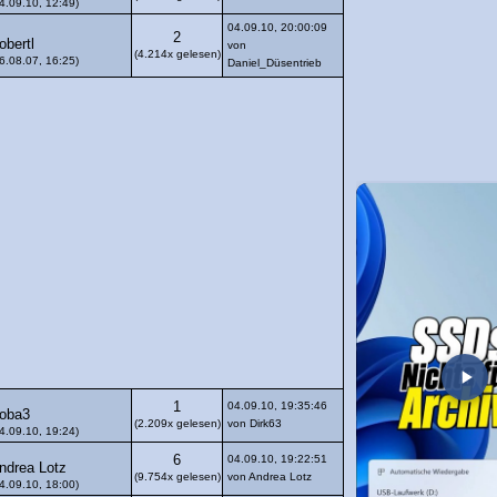
4.09.10, 12:49)
04.09.10, 20:00:09
2
obertl
von
(4.214x gelesen)
6.08.07, 16:25)
Daniel_Düsentrieb
1
04.09.10, 19:35:46
oba3
(2.209x gelesen)
von Dirk63
4.09.10, 19:24)
6
04.09.10, 19:22:51
ndrea Lotz
(9.754x gelesen)
von Andrea Lotz
4.09.10, 18:00)