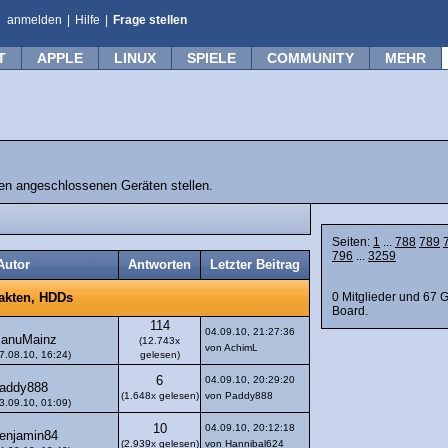
anmelden
|
Hilfe
|
Frage stellen
T
APPLE
LINUX
SPIELE
COMMUNITY
MEHR
n angeschlossenen Geräten stellen.
Seiten:
1
...
788
789
796
...
3259
Autor
Antworten
Letzter Beitrag
0 Mitglieder und 67 
takten, HDDs
Board.
114
04.09.10, 21:27:36
anuMainz
(12.743x
von AchimL
7.08.10, 16:24)
gelesen)
6
04.09.10, 20:29:20
addy888
(1.648x gelesen)
von Paddy888
3.09.10, 01:09)
10
04.09.10, 20:12:18
enjamin84
(2.939x gelesen)
von Hannibal624