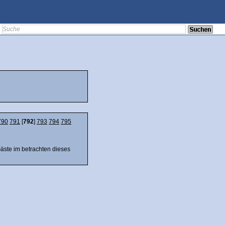
790
791
[
792
]
793
794
795
Gäste im betrachten dieses