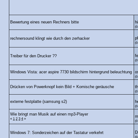
h
Bewertung eines neuen Rechners bitte
(0
p
rechnersound klingt wie durch den zerhacker
(0
f
Treiber für den Drucker ??
(0
o
Windows Vista: acer aspire 7730 bildschirm hintergrund beleuchtung
(0
t
Drücken von Powerknopf kein Bild + Komische geräusche
(0
h
externe festplatte (samsung s2)
(0
Wie bringt man Musik auf einen mp3-Player
m
«
1
2
3
4
»
(0
D
Windows 7: Sonderzeichen auf der Tastatur verkehrt
(0