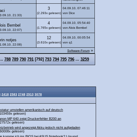
3
04.09.10, 07:46:11
aci
(2.293x gelesen)
von Dice
3.09.10, 21:33)
4
04.09.10, 05:54:40
lois Bembel
(1.765x gelesen)
von Alois Bembel
3.09.10, 22:07)
12
04.09.10, 00:05:54
orin notjes
(3.610x gelesen)
von q1
1.08.10, 22:08)
»
Software-Forum
...
788
789
790
791
[
792
]
793
794
795
796
...
3259
3
2418
2583
2748
2913
3078
statur umstellen amerikanisch auf deutsch
103459x gelesen)
non MP 640 zeigt Druckerfehler B200 an
27572x gelesen)
tzbetrieb wird angezeigt Akku jedoch nicht aufgeladen
60008x gelesen)
e komme ich ins BIOS bei ASUS Notebook? Lösung!