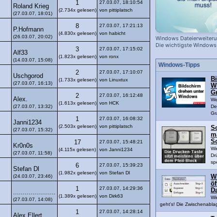
1
27.03.07, 18:10:54
Roland Krieg
(2.734x gelesen)
von pittiplatsch
(27.03.07, 18:01)
8
27.03.07, 17:21:13
P.Hofmann
(4.830x gelesen)
von habicht
(26.03.07, 20:02)
Windows Dateierweiteru
Die wichtigste Windows
3
27.03.07, 17:15:02
Alf33
(1.823x gelesen)
von ronx
(14.03.07, 15:08)
Windows-Tipps
2
27.03.07, 17:10:07
Uschgorod
B
(1.733x gelesen)
von Linuxtux
(27.03.07, 16:13)
W
Gr
2
27.03.07, 16:12:48
Alex.
We
(1.613x gelesen)
von HCK
(27.03.07, 13:32)
De
Gr
1
27.03.07, 16:08:32
Janni1234
(2.503x gelesen)
von pittiplatsch
S
(27.03.07, 15:32)
m
S
17
27.03.07, 15:48:21
Kr0n0s
Wi
(4.115x gelesen)
von Janni1234
(27.03.07, 11:58)
Dr
sp
6
27.03.07, 15:39:23
Stefan Dl
(1.982x gelesen)
von Stefan Dl
(24.03.07, 23:46)
W
ö
1
27.03.07, 14:29:36
D
......................
(1.389x gelesen)
von Dirk63
Wi
(27.03.07, 14:08)
geht's! Die Zwischenablag
1
27.03.07, 14:28:14
Alex Ellert