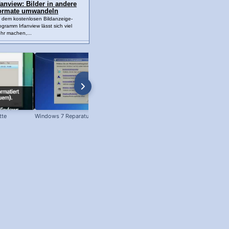
fanview: Bilder in andere
ormate umwandeln
t dem kostenlosen Bildanzeige-
ogramm Irfanview lässt sich viel
hr machen,...
tte
Windows 7 Reparatur
Windows 10: So geht die Installatio