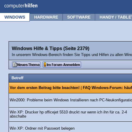
Forum
Tipps
News
Frage stellen
WINDOWS
HARDWARE
SOFTWARE
HANDY / TABLE
Windows Hilfe & Tipps (Seite 2379)
In unserem Windows-Bereich finden Sie Tipps und Hilfen zu allen Win
Betreff
Vor dem ersten Beitrag bitte beachten!
|
FAQ Windows-Forum: häuf
Win2000: Probleme beim Windows Installieren nach PC-Neukonfigurati
Win XP: Drucker hp officejet 5510 druckt nur wenn ich ihn für ca. 2-4
abschalte
Win XP: Ordner mit Passwort belegen