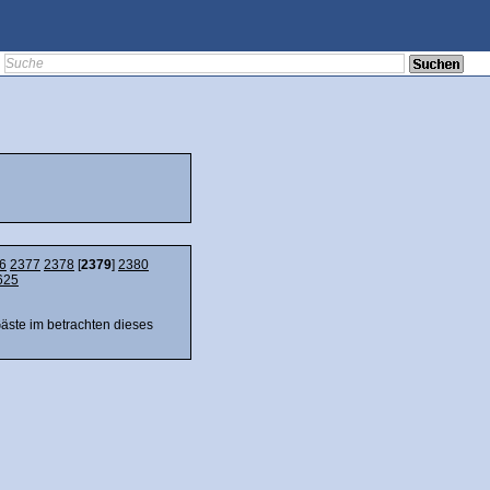
6
2377
2378
[
2379
]
2380
625
Gäste im betrachten dieses