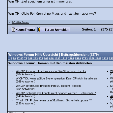
Win XP: Ziel speichern unter ist immer grau
Win XP: Oldie 95 hören ohne Maus und Tastatur - aber wie?
«
PC Hilfe Forum
Seiten:
1
...
2375
23
Windows Forum
Hilfe Übersicht
| Beitragsübersicht (2379)
1
9
18
27
45
72
108
293
478
663
848
1033
1218
1403
1588
1773
1958
2143
2328
25
Windows Forum: Themen mit den meisten Antworten
Win XP: Generic Host Process for Win32 service - Fehler
Wi
(187 Antworten)
(1
WICHTIG: Keine gültige Systempartition! Kann XP nicht installieren
Wa
(169 Antworten)
(6
Win XP: dfrgfat.exe Brauche Hilfe zu diesem Problem!
Me
(154 Antworten)
Ta
(5
Win XP: setupdd.sys konnte nicht geladen werden - Fehlercode 7
(146 Antworten)
Ak
(5
*** Win XP: Probleme mit user32.dll nach Sicherheitsupdate ***
(136 Antworten)
Vo
(4