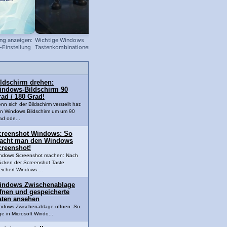
ng anzeigen:
Wichtige Windows
Mehr Übersicht im Windows-Datei
-Einstellung
Tastenkombinationen!
Explorer
ildschirm drehen:
indows-Bildschirm 90
ad / 180 Grad!
nn sich der Bildschirm verstellt hat:
n Windows Bildschirm um um 90
ad ode...
creenshot Windows: So
acht man den Windows
creenshot!
ndows Screenshot machen: Nach
ücken der Screenshot Taste
eichert Windows ...
indows Zwischenablage
ffnen und gespeicherte
aten ansehen
ndows Zwischenablage öffnen: So
e in Microsoft Windo...