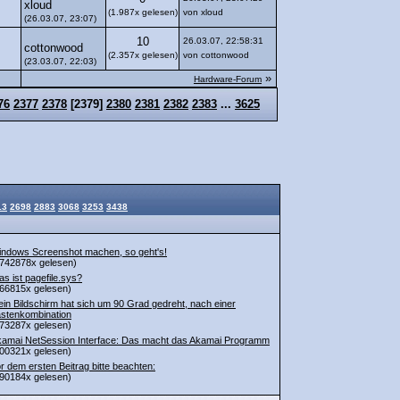
xloud
(1.987x gelesen)
von xloud
(26.03.07, 23:07)
10
26.03.07, 22:58:31
cottonwood
(2.357x gelesen)
von cottonwood
(23.03.07, 22:03)
»
Hardware-Forum
76
2377
2378
[
2379
]
2380
2381
2382
2383
...
3625
13
2698
2883
3068
3253
3438
ndows Screenshot machen, so geht's!
742878x gelesen)
s ist pagefile.sys?
66815x gelesen)
in Bildschirm hat sich um 90 Grad gedreht, nach einer
stenkombination
73287x gelesen)
amai NetSession Interface: Das macht das Akamai Programm
00321x gelesen)
r dem ersten Beitrag bitte beachten:
90184x gelesen)