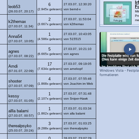
Ir
6
27.03.07, 12:30:20
leob53
F
(2.945x gelesen)
von bernd-x
(26.03.07, 20:17)
Mi
Pr
2
27.03.07, 11:53:04
me
k2themax
(3.667x gelesen)
von k2themax
(27.03.07, 11:34)
1
27.03.07, 10:43:05
Anna54
(4.586x gelesen)
von 515515
(27.03.07, 10:05)
5
27.03.07, 10:21:10
agnes
(6.665x gelesen)
von agnes
(27.03.07, 08:22)
17
27.03.07, 09:19:05
Amdi
(7.634x gelesen)
von arnekopf
Windows Vista - Festpla
(07.01.07, 22:09)
formatieren
4
27.03.07, 07:55:46
shooter
(1.868x gelesen)
von Joachim im Web
(27.03.07, 07:09)
1
27.03.07, 07:31:48
kessy
(2.107x gelesen)
von Sniper-Hawk
(27.03.07, 01:05)
1
27.03.07, 01:03:34
allla balami
(1.862x gelesen)
von alla balami
(27.03.07, 00:57)
3
27.03.07, 01:03:25
therealpsyko
(9.288x gelesen)
von therealpsyko
(25.03.07, 20:24)
0
26.03.07, 23:07:29