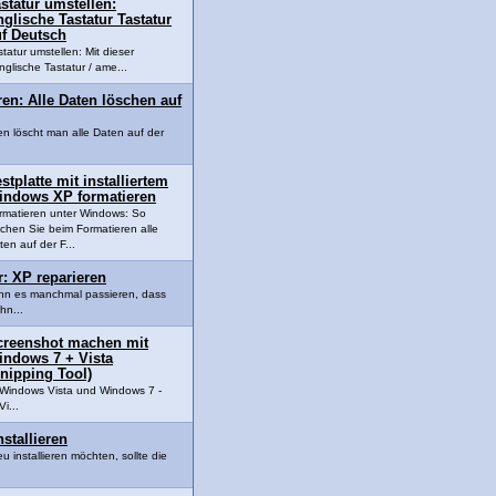
statur umstellen:
glische Tastatur Tastatur
uf Deutsch
statur umstellen: Mit dieser
nglische Tastatur / ame...
ren: Alle Daten löschen auf
en löscht man alle Daten auf der
stplatte mit installiertem
indows XP formatieren
rmatieren unter Windows: So
schen Sie beim Formatieren alle
ten auf der F...
: XP reparieren
nn es manchmal passieren, dass
hn...
creenshot machen mit
indows 7 + Vista
nipping Tool)
Windows Vista und Windows 7 -
i...
stallieren
installieren möchten, sollte die