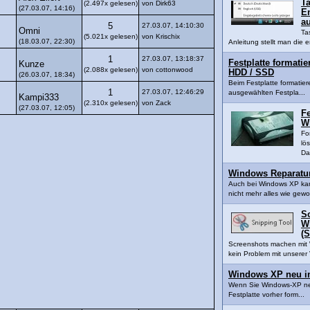
Ta
(2.497x gelesen)
von Dirk63
(27.03.07, 14:16)
En
a
5
27.03.07, 14:10:30
Omni
Ta
(5.021x gelesen)
von Krischix
(18.03.07, 22:30)
Anleitung stellt man die e
1
27.03.07, 13:18:37
Festplatte formatie
Kunze
(2.088x gelesen)
von cottonwood
HDD / SSD
(26.03.07, 18:34)
Beim Festplatte formatier
1
27.03.07, 12:46:29
ausgewählten Festpla...
Kampi333
(2.310x gelesen)
von Zack
(27.03.07, 12:05)
Fe
W
Fo
lö
Da
Windows Reparatur
Auch bei Windows XP ka
nicht mehr alles wie gewo
S
W
(S
Screenshots machen mit 
kein Problem mit unserer V
Windows XP neu in
Wenn Sie Windows-XP neu 
Festplatte vorher form...