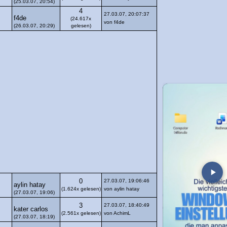
(25.03.07, 20:54)
4
27.03.07, 20:07:37
f4de
(24.617x
von f4de
(26.03.07, 20:29)
gelesen)
0
27.03.07, 19:06:46
aylin hatay
(1.624x gelesen)
von aylin hatay
(27.03.07, 19:06)
3
27.03.07, 18:40:49
kater carlos
(2.561x gelesen)
von AchimL
(27.03.07, 18:19)