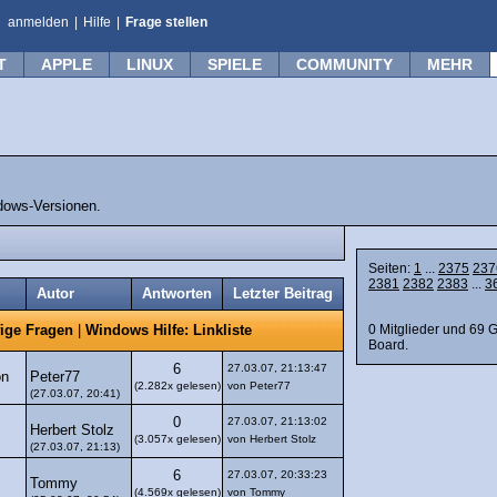
anmelden
|
Hilfe
|
Frage stellen
T
APPLE
LINUX
SPIELE
COMMUNITY
MEHR
dows-Versionen.
Seiten:
1
...
2375
237
2381
2382
2383
...
3
Autor
Antworten
Letzter Beitrag
0 Mitglieder und 69 
ige Fragen
|
Windows Hilfe: Linkliste
Board.
6
27.03.07, 21:13:47
Peter77
on
(2.282x gelesen)
von Peter77
(27.03.07, 20:41)
0
27.03.07, 21:13:02
Herbert Stolz
(3.057x gelesen)
von Herbert Stolz
(27.03.07, 21:13)
6
27.03.07, 20:33:23
Tommy
(4.569x gelesen)
von Tommy