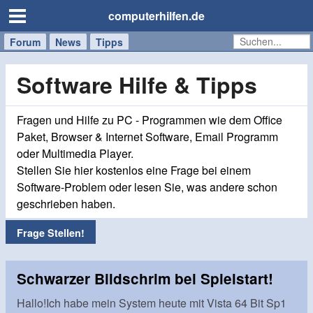
computerhilfen.de
Forum
Handy
Windows
Mac
News
Tipps
/
Tablet
Software Hilfe & Tipps
Fragen und Hilfe zu PC - Programmen wie dem Office
Paket, Browser & Internet Software, Email Programm
oder Multimedia Player.
Stellen Sie hier kostenlos eine Frage bei einem
Software-Problem oder lesen Sie, was andere schon
geschrieben haben.
Frage Stellen!
Schwarzer Bildschrim bei Spielstart!
Hallo!Ich habe mein System heute mit Vista 64 Bit Sp1