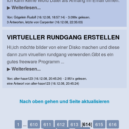
Ich kann keine Word Datei als Anhang im Email öffnen.
▶
Weiterlesen...
Von: Gögelein Rudolf (16.12.08, 18:57:14) - 3.099x gelesen.
3 Antworten, letzte von Carpenter (16.12.08, 22:35:03)
VIRTUELLER RUNDGANG ERSTELLEN
Hi,ich möchte bilder von einer Disko machen und diese
dann zum viruellen rundgang verwenden.Gibt es ein
gutes freeware Programm ...
▶
Weiterlesen...
Von: alter-hase123 (16.12.08, 20:45:24) - 2.951x gelesen.
eine Antwort von alter-hase123 (16.12.08, 20:45:24)
Nach oben gehen und Seite aktualisieren
1
...
610
611
612
613
[
614
]
615
616