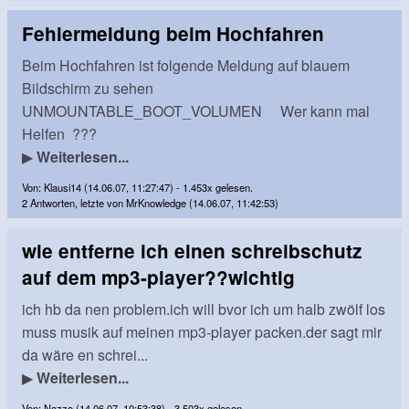
Fehlermeldung beim Hochfahren
Beim Hochfahren ist folgende Meldung auf blauem
Bildschirm zu sehen
UNMOUNTABLE_BOOT_VOLUMEN Wer kann mal
Helfen ???
▶
Weiterlesen...
Von: Klausi14 (14.06.07, 11:27:47) - 1.453x gelesen.
2 Antworten, letzte von MrKnowledge (14.06.07, 11:42:53)
wie entferne ich einen schreibschutz
auf dem mp3-player??wichtig
ich hb da nen problem.ich will bvor ich um halb zwölf los
muss musik auf meinen mp3-player packen.der sagt mir
da wäre en schrei...
▶
Weiterlesen...
Von: Nazzo (14.06.07, 10:53:38) - 3.503x gelesen.