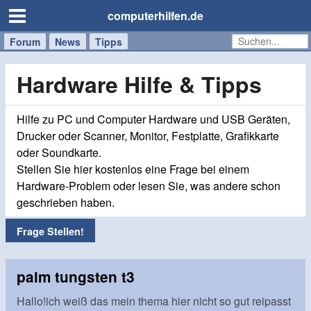
computerhilfen.de
Forum
Handy
Windows
Mac
News
Tipps
/
Tablet
Hardware Hilfe & Tipps
Hilfe zu PC und Computer Hardware und USB Geräten,
Drucker oder Scanner, Monitor, Festplatte, Grafikkarte
oder Soundkarte.
Stellen Sie hier kostenlos eine Frage bei einem
Hardware-Problem oder lesen Sie, was andere schon
geschrieben haben.
Frage Stellen!
palm tungsten t3
Hallo!ich weiß das mein thema hier nicht so gut reipasst