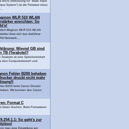
s BIOS (Abkürzung für "Basic Input
tput System") ist die Firmware eines
...
ginon WLR 510 WLAN
rstärker einrichten: So
ht's!
t dem Maginon WLR 510 WLAN
stärker lässt sich das drahtlose
N Netzwerk...
klärung: Wieviel GB sind
n TB (Terabyte)?
n Terabyte ist eine Speichereinheit
s dem Computerbereich und
anon Fehler B200 beheben
Drucker druckt nicht mehr
Lösung!)
hler B200 beim Canon Drucker
heben: Wir konnten den Canon
eren: Format C
um Daten löschen: Beim Formatieren
9.254.1.1: So geht's zur
itzbox!
nn man eine Einstellung am