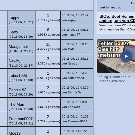
Fri
funktioniert der...
1
06.11.06, 16:17:47
BIOS: Boot Reihenfo
koppy
(1.751x gelesen)
von koppy
ändern, um von CD
(06.11.06, 13:21)
Wenn man den PC mit ei
einer anderen Start-CD sta
8
06.11.06, 16:05:11
jj-two
(1.913x gelesen)
von mated77
(04.11.06, 18:49)
13
06.11.06, 15:58:28
Macgimpel
(4.407x gelesen)
von Mota
(12.04.04, 23:15)
3
06.11.06, 15:25:11
Newby
(2.395x gelesen)
von Newby
(31.10.06, 22:37)
1
06.11.06, 15:24:45
Tober1996
Lösung: Canon Fehler B
(3.562x gelesen)
von cottonwood
(06.11.06, 15:00)
Einfache Anleitung!
2
06.11.06, 15:03:30
Dennis W.
(1.630x gelesen)
von Dennis W.
(05.11.06, 22:29)
7
06.11.06, 15:00:00
The Man
(1.640x gelesen)
von The Man
(05.11.06, 16:30)
2
06.11.06, 14:51:31
Freeman0007
(2.737x gelesen)
von Freeman0007
(05.11.06, 18:21)
1
06.11.06, 14:31:20
Moe19