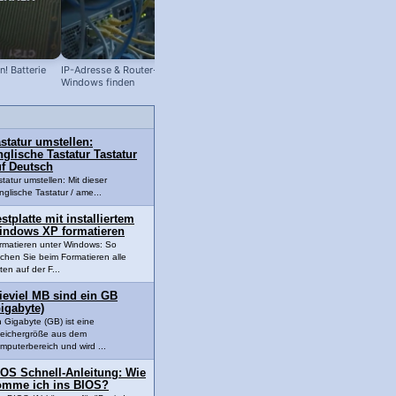
! Batterie
IP-Adresse & Router-Adresse in
Wirf mich nicht weg: Letzter CD
Windows finden
Player im Haus 😱
statur umstellen:
glische Tastatur Tastatur
uf Deutsch
statur umstellen: Mit dieser
nglische Tastatur / ame...
stplatte mit installiertem
indows XP formatieren
rmatieren unter Windows: So
schen Sie beim Formatieren alle
ten auf der F...
ieviel MB sind ein GB
igabyte)
n Gigabyte (GB) ist eine
eichergröße aus dem
mputerbereich und wird ...
IOS Schnell-Anleitung: Wie
omme ich ins BIOS?