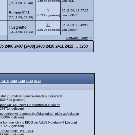
(1.865x gelesen)
von HCK
(06.11.06, 13:46)
1
06.11.06, 13:57:22
Barney1921
(1.721x gelesen)
von hk3005
(06.11.06, 09:20)
11
06.11.06, 13:49:50
Husghetto
(2.019x gelesen)
von JoSsiF
(04.11.06, 17:14)
»
Software-Forum
05
2406
2407
[
2408
]
2409
2410
2411
2412
...
3259
3
2418
2583
2748
2913
3078
statur umstellen amerikanisch auf deutsch
103454x gelesen)
non MP 640 zeigt Druckerfehler B200 an
27571x gelesen)
tzbetrieb wird angezeigt Akku jedoch nicht aufgeladen
60008x gelesen)
e komme ich ins BIOS bei ASUS Notebook? Lösung!
89121x gelesen)
hreibschutz USB-Stick
83296x gelesen)