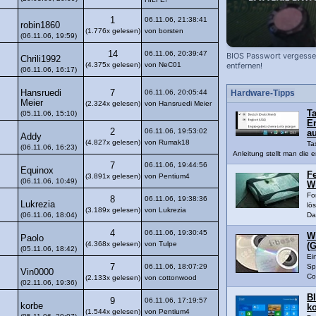
1
06.11.06, 21:38:41
robin1860
(1.776x gelesen)
von borsten
(06.11.06, 19:59)
14
06.11.06, 20:39:47
BIOS Passwort vergessen
Chrili1992
(4.375x gelesen)
von NeC01
entfernen!
(06.11.06, 16:17)
Hansruedi
7
06.11.06, 20:05:44
Hardware-Tipps
Meier
(2.324x gelesen)
von Hansruedi Meier
Ta
(05.11.06, 15:10)
En
2
06.11.06, 19:53:02
a
Addy
(4.827x gelesen)
von Rumak18
Ta
(06.11.06, 16:23)
Anleitung stellt man die e
7
06.11.06, 19:44:56
Equinox
Fe
(3.891x gelesen)
von Pentium4
(06.11.06, 10:49)
W
Fo
8
06.11.06, 19:38:36
Lukrezia
lö
(3.189x gelesen)
von Lukrezia
(06.11.06, 18:04)
Da
4
06.11.06, 19:30:45
W
Paolo
(4.368x gelesen)
von Tulpe
(G
(05.11.06, 18:42)
Ei
7
06.11.06, 18:07:29
Sp
Vin0000
Co
(2.133x gelesen)
von cottonwood
(02.11.06, 19:36)
B
9
06.11.06, 17:19:57
korbe
k
(1.544x gelesen)
von Pentium4