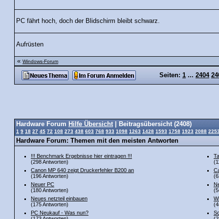
PC fährt hoch, doch der Blidschirm bleibt schwarz.
Aufrüsten
«
Windows-Forum
Seiten:
1
...
2404
24
Hardware Forum
Hilfe Übersicht
| Beitragsübersicht (2408)
1
9
18
27
45
72
108
273
438
603
768
933
1098
1263
1428
1593
1758
1923
2088
225
Hardware Forum: Themen mit den meisten Antworten
!!! Benchmark Ergebnisse hier eintragen !!!
Ta
(298 Antworten)
(1
Canon MP 640 zeigt Druckerfehler B200 an
Ca
(196 Antworten)
(6
Neuer PC
Ne
(180 Antworten)
(5
Neues netzteil einbauen
Wi
(175 Antworten)
(4
PC Neukauf - Was nun?
Sc
(173 Antworten)
(2