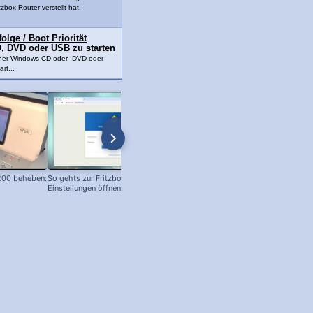
tzbox Router verstellt hat,
lge / Boot Priorität
, DVD oder USB zu starten
ner Windows-CD oder -DVD oder
rt...
200 beheben:
So gehts zur Fritzbox – Router-
Anleitung: Arbeitspeicher / RAM
Einstellungen öffnen!
einbauen