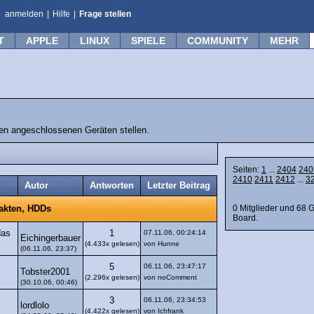
anmelden
|
Hilfe
|
Frage stellen
T
APPLE
LINUX
SPIELE
COMMUNITY
MEHR
n angeschlossenen Geräten stellen.
Seiten:
1
...
2404
240
2410
2411
2412
...
3
Autor
Antworten
Letzter Beitrag
0 Mitglieder und 68 
takten, HDDs
Board.
das
1
07.11.06, 00:24:14
Eichingerbauer
(4.433x gelesen)
von Hunne
(06.11.06, 23:37)
5
06.11.06, 23:47:17
Tobster2001
(2.296x gelesen)
von noComment
(30.10.06, 00:46)
3
06.11.06, 23:34:53
lordlolo
(4.422x gelesen)
von Ichfrank