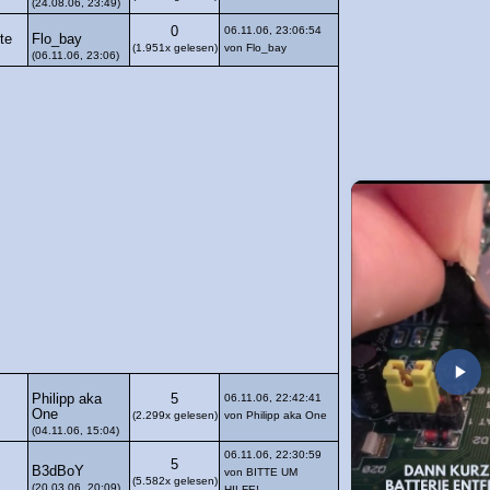
(24.08.06, 23:49)
0
06.11.06, 23:06:54
Flo_bay
te
(1.951x gelesen)
von Flo_bay
(06.11.06, 23:06)
Philipp aka
5
06.11.06, 22:42:41
One
(2.299x gelesen)
von Philipp aka One
(04.11.06, 15:04)
06.11.06, 22:30:59
5
B3dBoY
von BITTE UM
(5.582x gelesen)
(20.03.06, 20:09)
HILFE!