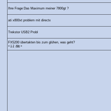
Ihre Frage:Das Maximum meiner 7800gt ?
ati x800xt problem mit directx
Trekstor USB2 Probl
FX5200 übertakten bis zum glühen, was geht?
«
1
2
Alle
»