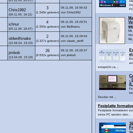
(05.11.06, 20:07)
Da
Ou
3
06.11.06, 16:56:42
PC
Chris1992
(1.549x gelesen)
von Chris1992
(06.11.06, 16:11)
Ma
4
06.11.06, 16:29:51
Ve
ichnur
ge
(1.563x gelesen)
von Mullmanu
(05.11.06, 19:47)
Mi
Ver
2
06.11.06, 16:29:04
oldwolfsnake
WLA
(3.327x gelesen)
von clawin_steffi
(15.09.04, 15:23)
Er
26
06.11.06, 16:28:37
jimbob
ei
(9.632x gelesen)
von jimbob
(13.04.06, 15:19)
Ei
au
entspricht ca....
C
- 
(
Fe
be
Drucker mit ...
Festplatte formati
Festplatte formatieren z
eines PC werden säm...
16
Fr
We