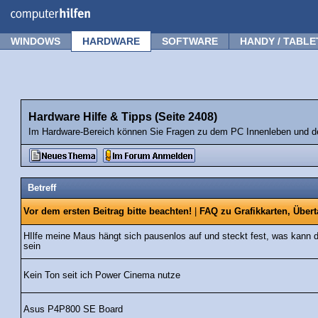
Forum
Tipps
News
Frage stellen
WINDOWS
HARDWARE
SOFTWARE
HANDY / TABLE
Hardware Hilfe & Tipps (Seite 2408)
Im Hardware-Bereich können Sie Fragen zu dem PC Innenleben und de
Betreff
Vor dem ersten Beitrag bitte beachten!
|
FAQ zu Grafikkarten, Über
HIlfe meine Maus hängt sich pausenlos auf und steckt fest, was kann 
sein
Kein Ton seit ich Power Cinema nutze
Asus P4P800 SE Board