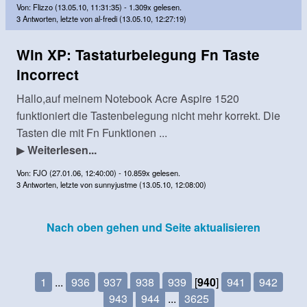
Von: Flizzo (13.05.10, 11:31:35) - 1.309x gelesen.
3 Antworten, letzte von al-fredi (13.05.10, 12:27:19)
Win XP: Tastaturbelegung Fn Taste
incorrect
Hallo,auf meinem Notebook Acre Aspire 1520
funktioniert die Tastenbelegung nicht mehr korrekt. Die
Tasten die mit Fn Funktionen ...
▶
Weiterlesen...
Von: FJO (27.01.06, 12:40:00) - 10.859x gelesen.
3 Antworten, letzte von sunnyjustme (13.05.10, 12:08:00)
Nach oben gehen und Seite aktualisieren
1
...
936
937
938
939
[
940
]
941
942
943
944
...
3625