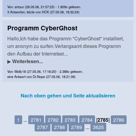
Von: artoun (26.05.06, 21:57:23) - 1.809x gelesen.
3 Antworten, letzte von HCK (27.05.06, 18:32:24)
Programm CyberGhost
Hallo,Ich habe das Programm "CyberGhost" installiert,
um anonym zu surfen.Verlangsamt dieses Programm
den Aufbau der Internetsei...
▶
Weiterlesen...
Von: Molly18 (27.05.06, 17:18:20) - 2.388x gelesen.
eine Antwort von Dr.Nope (27.05.06, 18:21:39)
Nach oben gehen und Seite aktualisieren
1
...
2781
2782
2783
2784
[
2785
]
2786
2787
2788
2789
...
3625