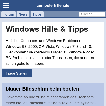
computerhilfen.de
Forum
Handy
Windows
Mac
News
Tipps
/
Tablet
Windows Hilfe & Tipps
Hilfe bei Computer- und Windows Problemen mit
Windows 98, 2000, XP, Vista, Windows 7, 8 und 10.
Hier können Sie kostenlos Fragen zu Windows- oder
PC-Problemen stellen oder Tipps lesen, die anderen
schon geholfen haben.
Frage Stellen!
blauer Bildschirm beim booten
Bekomme ab und zu beim hochfahren des Rechners
einen bleuen Bildschirm mit dem Text:" Dateisystem C: