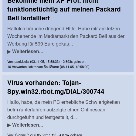
Bekomme mein XP Prof. nicht
funktionstüchtig auf meinen Packard
Bell isntalliert
HalloIch brauche dringend Hilfe. Habe mir am letzen
Wochenende im Mediamarkt den Packard Bell aus der
Werbung für 599 Euro gekau...
▶
Weiterlesen...
Von: packibella (03.11.05, 15:58:33) - 2.693x gelesen.
10 Antworten, letzte von SoulStorm (08.11.05, 12:58:02)
Virus vorhanden: Tojan-
Spy.win32.rbot.mg/DIAL/300744
Hallo, habe, da mein PC erhebliche Schwierigkeiten
beim runterfahren aufzeigte einen Onlinescan
durchgeführt und festgestellt, d...
▶
Weiterlesen...
Von: Yvonne (12.06.05, 22:11:19) - 4.876x gelesen.