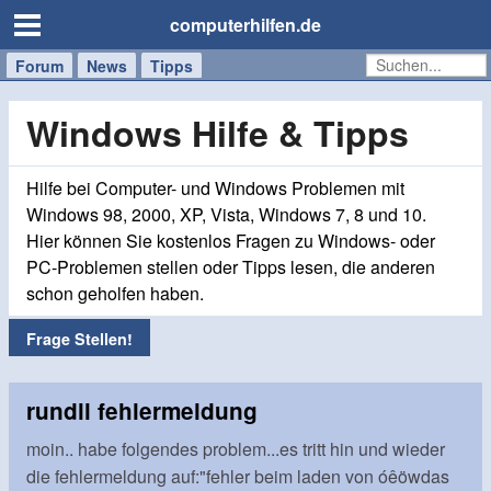
computerhilfen.de
Forum
Handy
Windows
Mac
News
Tipps
/
Tablet
Windows Hilfe & Tipps
Hilfe bei Computer- und Windows Problemen mit
Windows 98, 2000, XP, Vista, Windows 7, 8 und 10.
Hier können Sie kostenlos Fragen zu Windows- oder
PC-Problemen stellen oder Tipps lesen, die anderen
schon geholfen haben.
Frage Stellen!
rundll fehlermeldung
moin.. habe folgendes problem...es tritt hin und wieder
die fehlermeldung auf:"fehler beim laden von óêöwdas