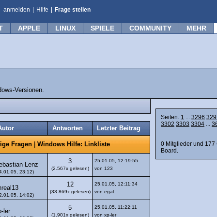
anmelden
|
Hilfe
|
Frage stellen
T
APPLE
LINUX
SPIELE
COMMUNITY
MEHR
dows-Versionen.
Seiten:
1
...
3296
329
3302
3303
3304
...
3
Autor
Antworten
Letzter Beitrag
0 Mitglieder und 177
ige Fragen
|
Windows Hilfe: Linkliste
Board.
3
25.01.05, 12:19:55
ebastian Lenz
(2.567x gelesen)
von 123
4.01.05, 23:12)
12
25.01.05, 12:11:34
nreal13
(33.869x gelesen)
von egal
2.01.05, 14:02)
5
25.01.05, 11:22:11
-ler
(1.901x gelesen)
von xp-ler