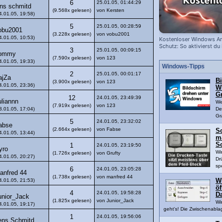
6
25.01.05, 01:44:29
ens schmitd
(9.568x gelesen)
von Kersten
4.01.05, 19:58)
5
25.01.05, 00:28:59
obu2001
(3.228x gelesen)
von vobu2001
4.01.05, 10:53)
Kostenloser Windows Ant
Schutz: So aktivierst du 
3
25.01.05, 00:09:15
ommy
(7.590x gelesen)
von 123
4.01.05, 19:33)
Windows-Tipps
2
25.01.05, 00:01:17
ajZa
B
(3.900x gelesen)
von 123
4.01.05, 23:36)
W
Gr
12
24.01.05, 23:49:39
uliannn
We
(7.919x gelesen)
von 123
3.01.05, 17:04)
De
Gr
5
24.01.05, 23:32:02
abse
(2.664x gelesen)
von Fabse
S
4.01.05, 13:44)
m
S
1
24.01.05, 23:19:50
yro
Wi
(1.726x gelesen)
von Grufty
4.01.05, 20:27)
Dr
sp
6
24.01.05, 23:05:28
anfred 44
(1.738x gelesen)
von manfred 44
4.01.05, 21:53)
W
ö
4
24.01.05, 19:58:28
D
unior_Jack
(1.825x gelesen)
von Junior_Jack
Wi
4.01.05, 19:17)
geht's! Die Zwischenablag
1
24.01.05, 19:56:06
ens Schmitd