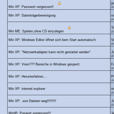
j
Win XP: Passwort vergessen!!
(2
v
Win XP: Datenträgerbereinigung
(2
T
Win ME: Spielen,ohne CD einzulegen
(2
V
Win XP: Windows Editor öffnet sich bem Start automatisch
(2
J
Win XP: "Netzwerkadapter kann nicht gestartet werden"
(2
F
Win XP: Viren??? Bereiche in Windows gesperrt.
(2
P
Win XP: Herunterfahren....
(2
m
Win XP: internet explorer
(2
J
Win XP: .exe Dateien weg!!!!!!!!!
(2
J
Win95: Paswort vergessen!!!