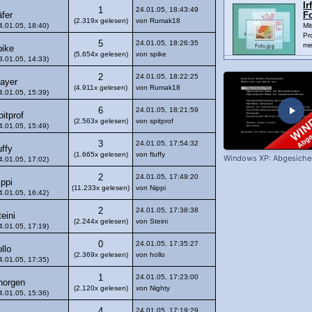
Ir
1
24.01.05, 18:43:49
äfer
F
(2.319x gelesen)
von Rumak18
4.01.05, 18:40)
Mi
Pr
5
24.01.05, 18:26:35
me
pike
(5.654x gelesen)
von spike
3.01.05, 14:33)
2
24.01.05, 18:22:25
layer
(4.911x gelesen)
von Rumak18
4.01.05, 15:39)
6
24.01.05, 18:21:59
pitprof
(2.563x gelesen)
von spitprof
4.01.05, 15:49)
3
24.01.05, 17:54:32
uffy
(1.665x gelesen)
von fluffy
Windows XP: Abgesiche
4.01.05, 17:02)
2
24.01.05, 17:49:20
ippi
(11.233x gelesen)
von Nippi
4.01.05, 16:42)
2
24.01.05, 17:38:38
eini
(2.244x gelesen)
von Steini
4.01.05, 17:19)
0
24.01.05, 17:35:27
llo
(2.369x gelesen)
von hollo
4.01.05, 17:35)
1
24.01.05, 17:23:00
horgen
(2.120x gelesen)
von Nighty
4.01.05, 15:36)
4
24.01.05, 17:19:29