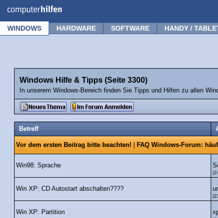
Forum
Tipps
News
Frage stellen
WINDOWS
HARDWARE
SOFTWARE
HANDY / TABLE
Windows Hilfe & Tipps (Seite 3300)
In unserem Windows-Bereich finden Sie Tipps und Hilfen zu allen Win
Betreff
Vor dem ersten Beitrag bitte beachten!
|
FAQ Windows-Forum: häuf
S
Win98: Sprache
(2
u
Win XP: CD Autostart abschalten????
(2
xp
Win XP: Partition