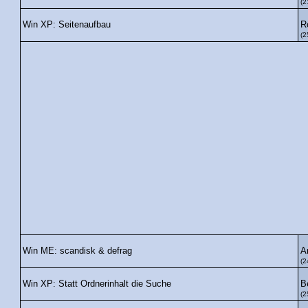
(2
R
Win XP: Seitenaufbau
(2
A
Win ME: scandisk & defrag
(2
B
Win XP: Statt Ordnerinhalt die Suche
(2