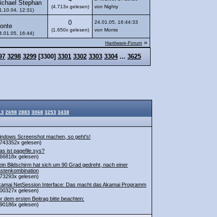
ichael Stephan
(4.713x gelesen)
von Nighty
1.10.04, 12:31)
0
24.01.05, 16:44:33
onte
(1.650x gelesen)
von Monte
4.01.05, 16:44)
»
Hardware-Forum
97
3298
3299
[
3300
]
3301
3302
3303
3304
...
3625
13
2698
2883
3068
3253
3438
ndows Screenshot machen, so geht's!
743352x gelesen)
s ist pagefile.sys?
66818x gelesen)
in Bildschirm hat sich um 90 Grad gedreht, nach einer
stenkombination
73293x gelesen)
amai NetSession Interface: Das macht das Akamai Programm
00327x gelesen)
r dem ersten Beitrag bitte beachten:
90186x gelesen)