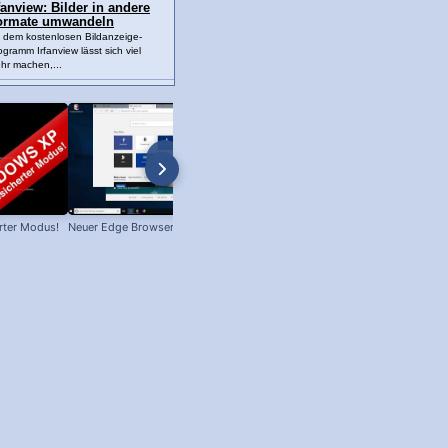
fanview: Bilder in andere
ormate umwandeln
t dem kostenlosen Bildanzeige-
ogramm Irfanview lässt sich viel
hr machen,...
rter Modus!
Neuer Edge Browser mit Chromium!
Chrome 74 mit Dark Mode unter
Windows!