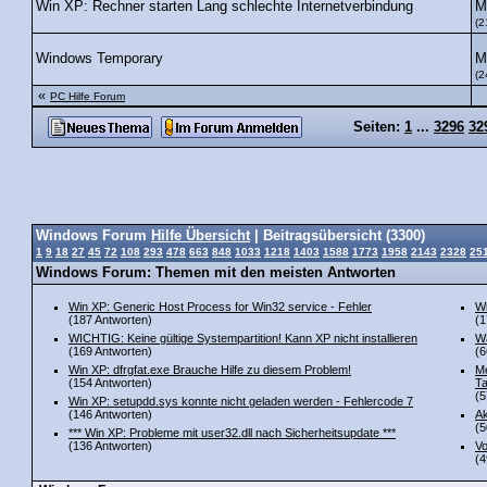
M
Win XP: Rechner starten Lang schlechte Internetverbindung
(2
M
Windows Temporary
(2
«
PC Hilfe Forum
Seiten:
1
...
3296
32
Windows Forum
Hilfe Übersicht
| Beitragsübersicht (3300)
1
9
18
27
45
72
108
293
478
663
848
1033
1218
1403
1588
1773
1958
2143
2328
25
Windows Forum: Themen mit den meisten Antworten
Win XP: Generic Host Process for Win32 service - Fehler
Wi
(187 Antworten)
(1
WICHTIG: Keine gültige Systempartition! Kann XP nicht installieren
Wa
(169 Antworten)
(6
Win XP: dfrgfat.exe Brauche Hilfe zu diesem Problem!
Me
(154 Antworten)
Ta
(5
Win XP: setupdd.sys konnte nicht geladen werden - Fehlercode 7
(146 Antworten)
Ak
(5
*** Win XP: Probleme mit user32.dll nach Sicherheitsupdate ***
(136 Antworten)
Vo
(4