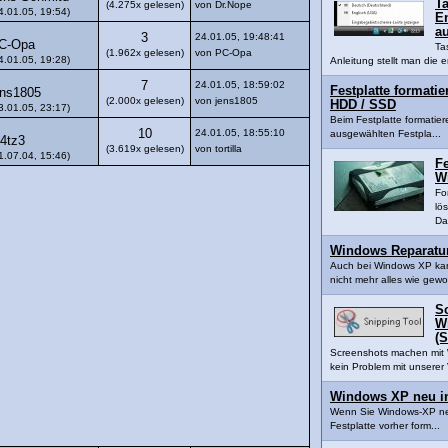
Ta
(4.275x gelesen)
von Dr.Nope
4.01.05, 19:54)
En
a
3
24.01.05, 19:48:41
C-Opa
Ta
(1.962x gelesen)
von PC-Opa
4.01.05, 19:28)
Anleitung stellt man die e
7
24.01.05, 18:59:02
Festplatte formatie
ens1805
(2.000x gelesen)
von jens1805
HDD / SSD
3.01.05, 23:17)
Beim Festplatte formatier
10
24.01.05, 18:55:10
ausgewählten Festpla...
4tz3
(3.619x gelesen)
von tortilla
1.07.04, 15:46)
Fe
W
Fo
lö
Da
Windows Reparatur
Auch bei Windows XP ka
nicht mehr alles wie gewo
S
W
(S
Screenshots machen mit 
kein Problem mit unserer V
Windows XP neu in
Wenn Sie Windows-XP neu 
Festplatte vorher form...