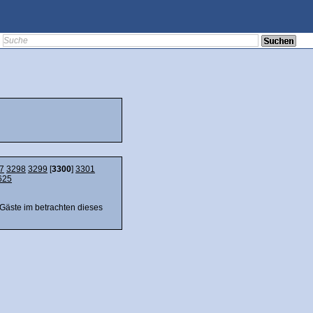
7
3298
3299
[
3300
]
3301
625
 Gäste im betrachten dieses