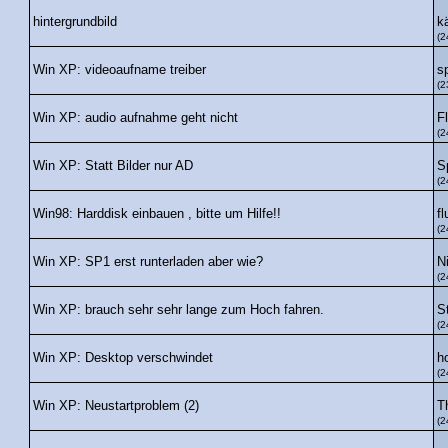
k
hintergrundbild
(2
s
Win XP: videoaufname treiber
(2
F
Win XP: audio aufnahme geht nicht
(2
S
Win XP: Statt Bilder nur AD
(2
fl
Win98: Harddisk einbauen , bitte um Hilfe!!
(2
N
Win XP: SP1 erst runterladen aber wie?
(2
St
Win XP: brauch sehr sehr lange zum Hoch fahren.
(2
ho
Win XP: Desktop verschwindet
(2
T
Win XP: Neustartproblem (2)
(2