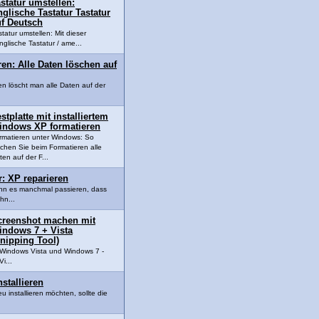
statur umstellen:
glische Tastatur Tastatur
uf Deutsch
statur umstellen: Mit dieser
nglische Tastatur / ame...
ren: Alle Daten löschen auf
en löscht man alle Daten auf der
stplatte mit installiertem
indows XP formatieren
rmatieren unter Windows: So
schen Sie beim Formatieren alle
ten auf der F...
: XP reparieren
nn es manchmal passieren, dass
hn...
creenshot machen mit
indows 7 + Vista
nipping Tool)
Windows Vista und Windows 7 -
i...
stallieren
installieren möchten, sollte die