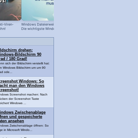
i-Viren-
Windows Dateierweiterung anzeigen:
Windows 11: Co-Pilot nachrüsten!
ihn!
Die wichtigste Windows-Einstellung
ildschirm drehen:
indows-Bildschirm 90
ad / 180 Grad!
nn sich der Bildschirm verstellt hat:
n Windows Bildschirm um um 90
ad ode...
creenshot Windows: So
acht man den Windows
creenshot!
ndows Screenshot machen: Nach
ücken der Screenshot Taste
eichert Windows ...
indows Zwischenablage
ffnen und gespeicherte
aten ansehen
ndows Zwischenablage öffnen: So
e in Microsoft Windo...