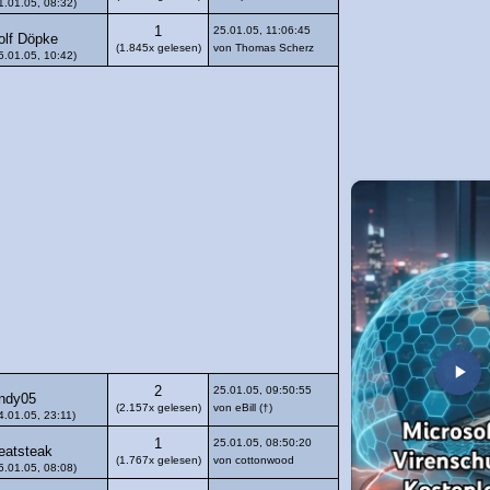
1.01.05, 08:32)
1
25.01.05, 11:06:45
olf Döpke
(1.845x gelesen)
von Thomas Scherz
5.01.05, 10:42)
2
25.01.05, 09:50:55
ndy05
(2.157x gelesen)
von eBill (†)
4.01.05, 23:11)
1
25.01.05, 08:50:20
eatsteak
(1.767x gelesen)
von cottonwood
5.01.05, 08:08)