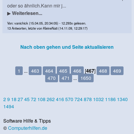
oder so ähnlich.Kann mir j...
▶
Weiterlesen...
Von: vanichick (15.04.05, 20:34:05) - 12.293x gelesen.
13 Antworten, letzte von KleineNati (14.11.09, 12:29:17)
Nach oben gehen und Seite aktualisieren
1
...
463
464
465
466
[
467
]
468
469
470
471
...
1650
2
9
18
27
45
72
108
262
416
570
724
878
1032
1186
1340
1494
Software Hilfe & Tipps
©
Computerhilfen.de