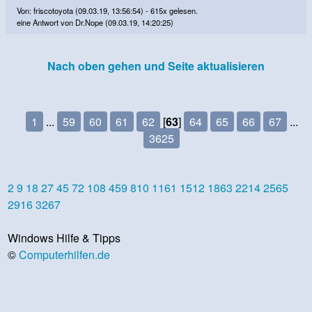
Von: friscotoyota (09.03.19, 13:56:54) - 615x gelesen.
eine Antwort von Dr.Nope (09.03.19, 14:20:25)
Nach oben gehen und Seite aktualisieren
1
...
59
60
61
62
[
63
]
64
65
66
67
...
3625
2
9
18
27
45
72
108
459
810
1161
1512
1863
2214
2565
2916
3267
Windows Hilfe & Tipps
©
Computerhilfen.de