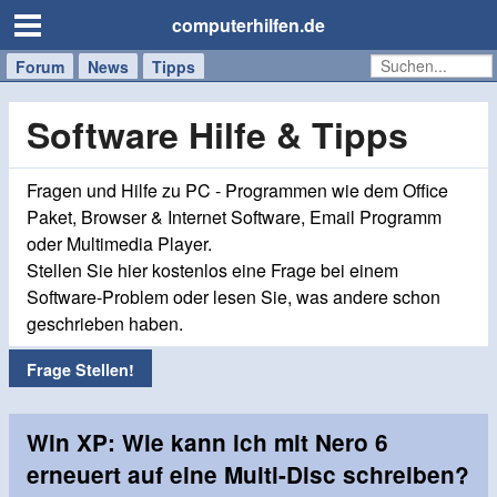
computerhilfen.de
Forum
Handy
Windows
Mac
News
Tipps
/
Tablet
Software Hilfe & Tipps
Fragen und Hilfe zu PC - Programmen wie dem Office
Paket, Browser & Internet Software, Email Programm
oder Multimedia Player.
Stellen Sie hier kostenlos eine Frage bei einem
Software-Problem oder lesen Sie, was andere schon
geschrieben haben.
Frage Stellen!
Win XP: Wie kann ich mit Nero 6
erneuert auf eine Multi-Disc schreiben?