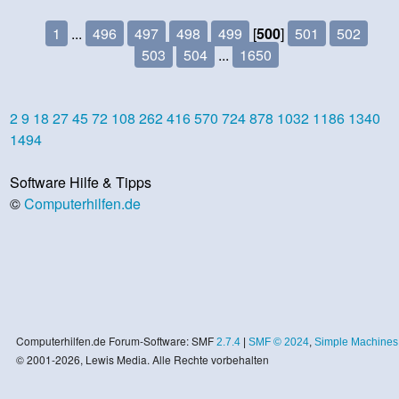
1
...
496
497
498
499
[
500
]
501
502
503
504
...
1650
2
9
18
27
45
72
108
262
416
570
724
878
1032
1186
1340
1494
Software Hilfe & Tipps
©
Computerhilfen.de
Computerhilfen.de Forum-Software: SMF
2.7.4
|
SMF © 2024
,
Simple Machines
© 2001-2026, Lewis Media. Alle Rechte vorbehalten