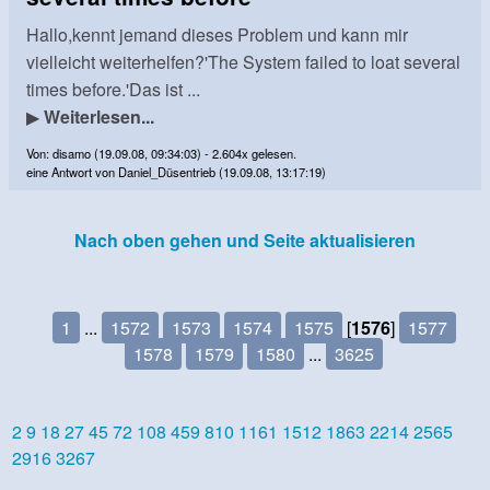
Hallo,kennt jemand dieses Problem und kann mir
vielleicht weiterhelfen?'The System failed to loat several
times before.'Das ist ...
▶
Weiterlesen...
Von: disamo (19.09.08, 09:34:03) - 2.604x gelesen.
eine Antwort von Daniel_Düsentrieb (19.09.08, 13:17:19)
Nach oben gehen und Seite aktualisieren
1
...
1572
1573
1574
1575
[
1576
]
1577
1578
1579
1580
...
3625
2
9
18
27
45
72
108
459
810
1161
1512
1863
2214
2565
2916
3267