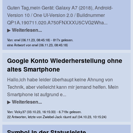
Guten Tag,mein Gerät: Galaxy A7 (2018), Android-
Version 10 / One UI-Version 2.0 / Buildnummer
QP1A.190711.020.A750FNXXXU5CVG2Wha...
▶
Weiterlesen...
Von: erwl (06.11.23, 08:45:18) - 817x gelesen.
eine Antwort von erwl (06.11.23, 08:45:18)
Google Konto Wiederherstellung ohne
altes Smartphone
Hallo,ich habe leider überhaupt keine Ahnung von
Technik, aber vielleicht kann mir jemand helfen. Mein
Smartphone ist aufgrund e...
▶
Weiterlesen...
Von: Vicky37 (03.10.23, 16:15:33) - 6.719x gelesen.
22 Antworten, letzte von Zwiebel-Jack räumt auf (04.10.23, 10:15:24)
Symbol in der Statusleiste