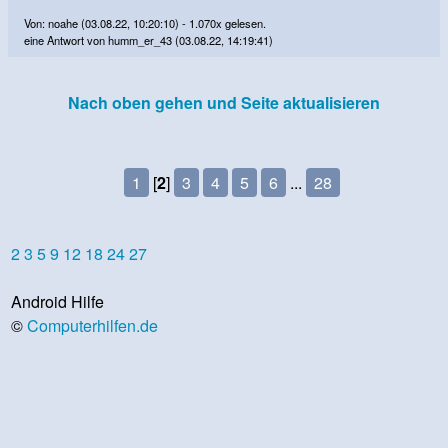
Von: noahe (03.08.22, 10:20:10) - 1.070x gelesen.
eine Antwort von humm_er_43 (03.08.22, 14:19:41)
Nach oben gehen und Seite aktualisieren
1
[
2
]
3
4
5
6
...
28
2
3
5
9
12
18
24
27
Android Hilfe
©
Computerhilfen.de