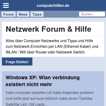
computerhilfen.de
Forum
Handy
Windows
Mac
News
Tipps
/
Tablet
Netzwerk Forum & Hilfe
Alles über Computer Netzwerke und Tipps und Hilfe
zum Netzwerk Einrichten per LAN (Ethernet Kabel) und
WLAN / Wifi über Router oder Netzwerk Switch.
Frage Stellen!
Windows XP: Wlan verbindung
existiert nicht mehr
hallo computer experten.ich habe folgendes problem
und hoffe jetzt auf eure hilfe!ich habe einen Toshiba
Satellite L40-139 Lapto...