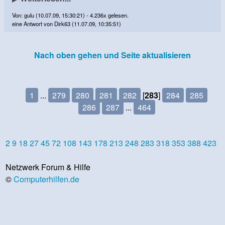
Von: gulu (10.07.09, 15:30:21) - 4.236x gelesen.
eine Antwort von Dirk63 (11.07.09, 10:35:51)
Nach oben gehen und Seite aktualisieren
1
...
279
280
281
282
[
283
]
284
285
286
287
...
464
2
9
18
27
45
72
108
143
178
213
248
283
318
353
388
423
Netzwerk Forum & Hilfe
©
Computerhilfen.de