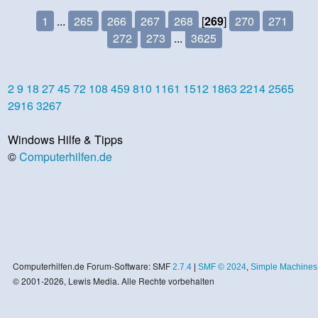
1
...
265
266
267
268
[
269
]
270
271
272
273
...
3625
2
9
18
27
45
72
108
459
810
1161
1512
1863
2214
2565
2916
3267
Windows Hilfe & Tipps
©
Computerhilfen.de
Computerhilfen.de Forum-Software: SMF
2.7.4
|
SMF © 2024
,
Simple Machines
© 2001-2026, Lewis Media. Alle Rechte vorbehalten