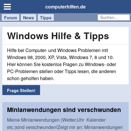
computerhilfen.de
Forum
Handy
Windows
Mac
News
Tipps
/
Tablet
Windows Hilfe & Tipps
Hilfe bei Computer- und Windows Problemen mit
Windows 98, 2000, XP, Vista, Windows 7, 8 und 10.
Hier können Sie kostenlos Fragen zu Windows- oder
PC-Problemen stellen oder Tipps lesen, die anderen
schon geholfen haben.
Frage Stellen!
Minianwendungen sind verschwunden
Meine Minianwendungen (Wetter,Uhr Kalender
etc.)sind verschwunden!Zeigt mir an: Minianwendungen