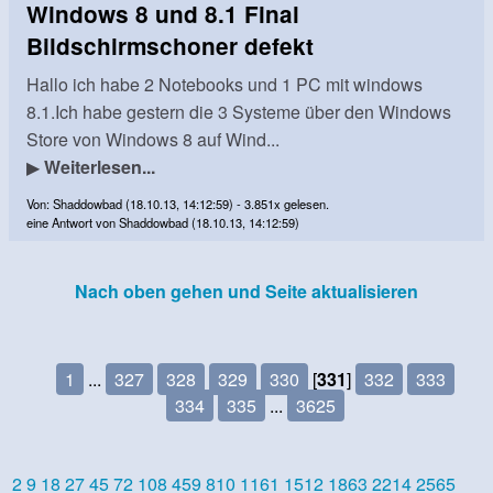
Windows 8 und 8.1 Final
Bildschirmschoner defekt
Hallo ich habe 2 Notebooks und 1 PC mit windows
8.1.Ich habe gestern die 3 Systeme über den Windows
Store von Windows 8 auf Wind...
▶
Weiterlesen...
Von: Shaddowbad (18.10.13, 14:12:59) - 3.851x gelesen.
eine Antwort von Shaddowbad (18.10.13, 14:12:59)
Nach oben gehen und Seite aktualisieren
1
...
327
328
329
330
[
331
]
332
333
334
335
...
3625
2
9
18
27
45
72
108
459
810
1161
1512
1863
2214
2565