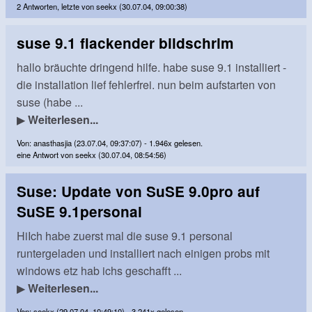
2 Antworten, letzte von seekx (30.07.04, 09:00:38)
suse 9.1 flackender bildschrim
hallo bräuchte dringend hilfe. habe suse 9.1 installiert -
die installation lief fehlerfrei. nun beim aufstarten von
suse (habe ...
▶
Weiterlesen...
Von: anasthasjia (23.07.04, 09:37:07) - 1.946x gelesen.
eine Antwort von seekx (30.07.04, 08:54:56)
Suse: Update von SuSE 9.0pro auf
SuSE 9.1personal
HiIch habe zuerst mal die suse 9.1 personal
runtergeladen und installiert nach einigen probs mit
windows etz hab ichs geschafft ...
▶
Weiterlesen...
Von: seekx (29.07.04, 10:49:10) - 3.241x gelesen.