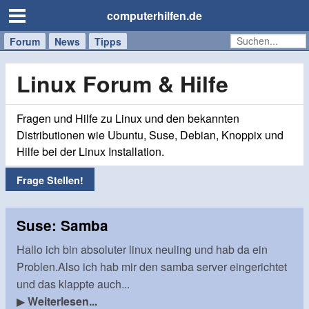
computerhilfen.de
Forum
Handy
Windows
Mac
News
Tipps
/
Tablet
Linux Forum & Hilfe
Fragen und Hilfe zu Linux und den bekannten
Distributionen wie Ubuntu, Suse, Debian, Knoppix und
Hilfe bei der Linux Installation.
Frage Stellen!
Suse: Samba
Hallo ich bin absoluter linux neuling und hab da ein
Problen.Also ich hab mir den samba server eingerichtet
und das klappte auch...
▶
Weiterlesen...