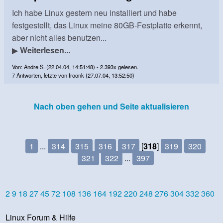
Ich habe Linux gestern neu installiert und habe
festgestellt, das Linux meine 80GB-Festplatte erkennt,
aber nicht alles benutzen...
▶
Weiterlesen...
Von: Andre S. (22.04.04, 14:51:48) - 2.393x gelesen.
7 Antworten, letzte von froonk (27.07.04, 13:52:50)
Nach oben gehen und Seite aktualisieren
1
...
314
315
316
317
[
318
]
319
320
321
322
...
397
2
9
18
27
45
72
108
136
164
192
220
248
276
304
332
360
Linux Forum & Hilfe