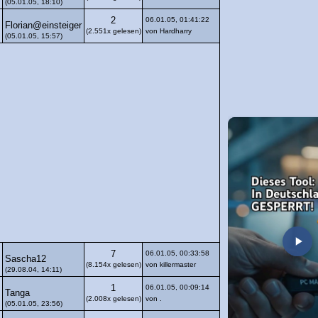
(05.01.05, 18:10)
2
06.01.05, 01:41:22
Florian@einsteiger
(2.551x gelesen)
von Hardharry
(05.01.05, 15:57)
7
06.01.05, 00:33:58
Sascha12
(8.154x gelesen)
von killermaster
(29.08.04, 14:11)
1
06.01.05, 00:09:14
Tanga
(2.008x gelesen)
von .
(05.01.05, 23:56)