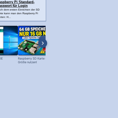
aspberry Pi Standard-
asswort für Login
ch dem ersten Einrichten der SD
rte kann man den Raspberry Pi
rten: H...
DE
Raspberry SD Karte erweitern - volle
Arduino + Bewegungsmelder HC
Größe nutzen!
SR501