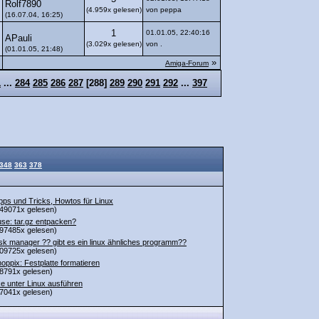
Rolf7890
(4.959x gelesen)
von peppa
(16.07.04, 16:25)
1
01.01.05, 22:40:16
APauli
(3.029x gelesen)
von .
(01.01.05, 21:48)
»
Amiga-Forum
1
...
284
285
286
287
[
288
]
289
290
291
292
...
397
348
363
378
pps und Tricks, Howtos für Linux
49071x gelesen)
se: tar.gz entpacken?
97485x gelesen)
sk manager ?? gibt es ein linux ähnliches programm??
09725x gelesen)
oppix: Festplatte formatieren
8791x gelesen)
e unter Linux ausführen
7041x gelesen)