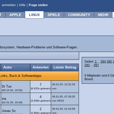
anmelden
|
Hilfe
|
Frage stellen
T
APPLE
LINUX
SPIELE
COMMUNITY
MEHR
ebssystem, Hardware-Probleme und Software-Fragen.
Seiten:
1
...
284
285
292
...
397
Autor
Antworten
Letzter Beitrag
0 Mitglieder und 6 G
Links, Buch & Softwaretipps
Board.
7
06.01.05, 12:32:33
Dr Tux
(6.633x gelesen)
von .
(09.10.04, 16:56)
4
06.01.05, 07:28:35
ina
(3.638x gelesen)
von H2O2
(02.01.05, 16:49)
2
06.01.05, 01:43:59
Jonas Sz
(2.984x gelesen)
von .