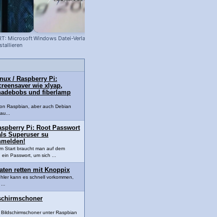
T: Microsoft
Windows Datei-Verlauf löschen!
Schreibschrift in WhatsApp einfüg
tallieren
– so geht's (ohne App!)
nux / Raspberry Pi:
reensaver wie xlyap,
hadebobs und fiberlamp
von Raspbian, aber auch Debian
au...
aspberry Pi: Root Passwort
als Superuser su
nmelden!
m Start braucht man auf dem
 ein Passwort, um sich ...
aten retten mit Knoppix
hler kann es schnell vorkommen,
...
dschirmschoner
Bildschirmschoner unter Raspbian