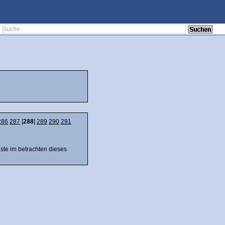
286
287
[
288
]
289
290
291
äste im betrachten dieses