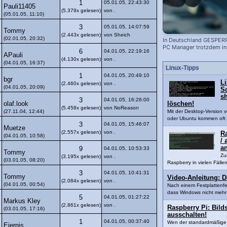
1
05.01.05, 22:43:30
Pauli11405
(5.379x gelesen)
von .
(05.01.05, 11:10)
3
05.01.05, 14:07:59
Tommy
(2.443x gelesen)
von Sheich
(02.01.05, 20:32)
In Deutschland GESPERR
PC Manager trotzdem ins
6
04.01.05, 22:19:16
APauli
(4.130x gelesen)
von .
(04.01.05, 16:37)
Linux-Tipps
1
04.01.05, 20:49:10
bgr
Li
(2.460x gelesen)
von .
(04.01.05, 20:09)
Sc
s
3
04.01.05, 16:26:00
olaf.look
löschen!
(5.458x gelesen)
von NoReason
(27.11.04, 12:44)
Mit der Desktop-Version 
oder Ubuntu kommen oft 
3
04.01.05, 15:46:07
Muetze
(2.557x gelesen)
von .
R
(04.01.05, 10:58)
/ 
a
9
04.01.05, 10:53:33
Tommy
Zu
(3.195x gelesen)
von .
(03.01.05, 08:20)
Raspberry in vielen Fällen
3
04.01.05, 10:41:31
Tommy
Video-Anleitung: D
(2.084x gelesen)
von .
(04.01.05, 00:54)
Nach einem Festplattenfe
dass Windows nicht mehr 
5
04.01.05, 01:27:22
Markus Kley
(2.861x gelesen)
von .
Raspberry Pi: Bil
(03.01.05, 17:16)
ausschalten!
1
04.01.05, 00:37:40
Wen der standardmäßige 
Eiernis