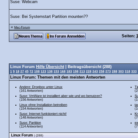
Suse: Webcam
Suse: Bei Systemstart Partition mounten??
«
Mac-Forum
Seiten:
Linux Forum
Hilfe Übersicht
| Beitragsübersicht (288)
1
9
18
27
45
72
108
123
138
153
168
183
198
213
228
243
258
273
288
303
318
333
Linux Forum: Themen mit den meisten Antworten
Andere: Dropbox unter Linux
Ti
(161 Antworten)
(2
Suse: VmWare ist installiert aber wie und wo benutzen?
Su
(156 Antworten)
(1
Linux ohne Installation betreiben
ta
(154 Antworten)
(1
Suse: Internet funktioniert nicht!
Kn
(148 Antworten)
(7
Suse: Partition
ex
(114 Antworten)
(7
Linux Forum
| (288)