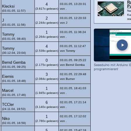
R
4
03.01.05, 13:20:31
Klecksi
P
(3.617x gelesen)
von .
(03.01.05, 11:57)
Na
Ka
2
03.01.05, 12:20:33
sta
J
(2.244x gelesen)
von J
(03.01.05, 11:56)
1
03.01.05, 11:36:24
Tommy
(2.264x gelesen)
von .
(03.01.05, 08:40)
4
03.01.05, 11:12:47
Tommy
(2.539x gelesen)
von Tommy
(30.12.04, 23:04)
0
03.01.05, 09:25:22
Bernd Gemba
Seeeduino mit Arduino I
(2.175x gelesen)
von Bernd Gemba
(03.01.05, 09:25)
programmieren!
3
02.01.05, 22:29:48
Eiernis
(2.084x gelesen)
von Burner
(01.01.05, 18:48)
1
02.01.05, 18:41:03
Marcel
(1.945x gelesen)
von .
(02.01.05, 17:46)
6
02.01.05, 17:21:14
TCCler
(3.140x gelesen)
von .
(24.11.04, 19:53)
1
02.01.05, 17:12:02
Niko
(2.780x gelesen)
von .
(02.01.05, 16:59)
5
02.01.05, 15:47:18