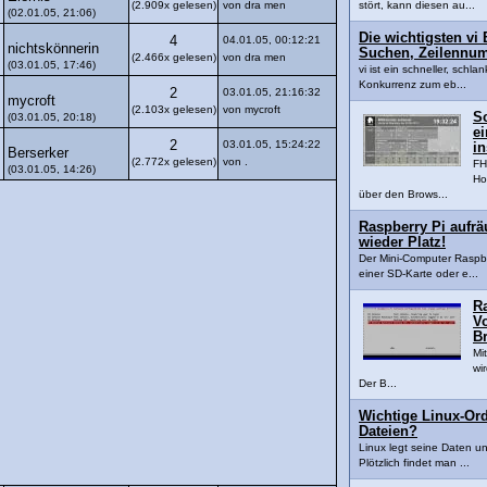
(2.909x gelesen)
von dra men
stört, kann diesen au...
(02.01.05, 21:06)
Die wichtigsten vi 
4
04.01.05, 00:12:21
nichtskönnerin
Suchen, Zeilennu
(2.466x gelesen)
von dra men
(03.01.05, 17:46)
vi ist ein schneller, schla
Konkurrenz zum eb...
2
03.01.05, 21:16:32
mycroft
(2.103x gelesen)
von mycroft
S
(03.01.05, 20:18)
e
2
03.01.05, 15:24:22
in
Berserker
(2.772x gelesen)
von .
FH
(03.01.05, 14:26)
Ho
über den Brows...
Raspberry Pi aufr
wieder Platz!
Der Mini-Computer Raspber
einer SD-Karte oder e...
R
Vo
B
Mi
wi
Der B...
Wichtige Linux-Ord
Dateien?
Linux legt seine Daten u
Plötzlich findet man ...