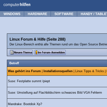
Forum
Tipps
News
Frage stellen
WINDOWS
HARDWARE
SOFTWARE
HANDY / TABLE
Linux Forum & Hilfe (Seite 288)
Der Linux-Bereich enthä alle Themen rund um das Open Source Betri
Betreff
Was gehört ins Forum
|
Installationsquellen
|
Linux Tipps & Tricks
|
Suse: Festplatte summt /piept
Suse: Umstellung auf Flachbildschirm schwarzes Bild VGA Fehlerm
Mandrake: Bootdisk Xp?