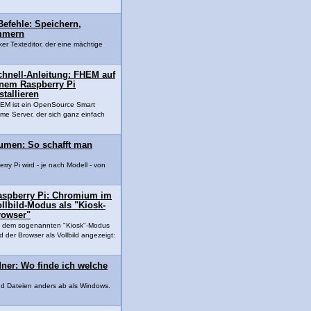
Befehle: Speichern,
mmern
nker Texteditor, der eine mächtige
chnell-Anleitung: FHEM auf
inem Raspberry Pi
stallieren
EM ist ein OpenSource Smart
me Server, der sich ganz einfach
äumen: So schafft man
ry Pi wird - je nach Modell - von
aspberry Pi: Chromium im
llbild-Modus als "Kiosk-
rowser"
t dem sogenannten "Kiosk"-Modus
rd der Browser als Vollbild angezeigt:
ner: Wo finde ich welche
nd Dateien anders ab als Windows.