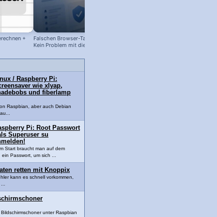
erechnen +
Falschen Browser-Tab geschlossen?
Schreibschrift in WhatsApp einfüg
Kein Problem mit diesem Shortcut!
– so geht's (ohne App!)
nux / Raspberry Pi:
reensaver wie xlyap,
hadebobs und fiberlamp
von Raspbian, aber auch Debian
au...
aspberry Pi: Root Passwort
als Superuser su
nmelden!
m Start braucht man auf dem
 ein Passwort, um sich ...
aten retten mit Knoppix
hler kann es schnell vorkommen,
...
dschirmschoner
Bildschirmschoner unter Raspbian