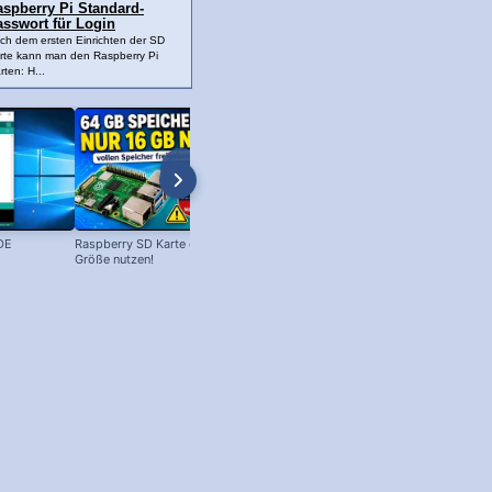
aspberry Pi Standard-
asswort für Login
ch dem ersten Einrichten der SD
rte kann man den Raspberry Pi
rten: H...
DE
Raspberry SD Karte erweitern - volle
Arduino: LED anschließen + blinken
Größe nutzen!
lassen!