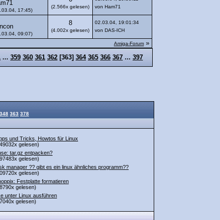
am71
(2.566x gelesen)
von Ham71
.03.04, 17:45)
8
02.03.04, 19:01:34
ncon
(4.002x gelesen)
von DAS-ICH
.03.04, 09:07)
»
Amiga-Forum
1
...
359
360
361
362
[
363
]
364
365
366
367
...
397
348
363
378
pps und Tricks, Howtos für Linux
49032x gelesen)
se: tar.gz entpacken?
97483x gelesen)
sk manager ?? gibt es ein linux ähnliches programm??
09720x gelesen)
oppix: Festplatte formatieren
8790x gelesen)
e unter Linux ausführen
7040x gelesen)