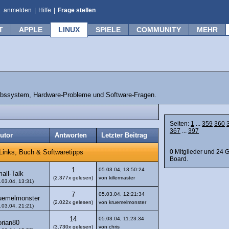
anmelden
|
Hilfe
|
Frage stellen
T
APPLE
LINUX
SPIELE
COMMUNITY
MEHR
ebssystem, Hardware-Probleme und Software-Fragen.
Seiten:
1
...
359
360
367
...
397
utor
Antworten
Letzter Beitrag
0 Mitglieder und 24 
Links, Buch & Softwaretipps
Board.
1
05.03.04, 13:50:24
all-Talk
(2.377x gelesen)
von killermaster
.03.04, 13:31)
7
05.03.04, 12:21:34
uemelmonster
(2.022x gelesen)
von kruemelmonster
.03.04, 21:21)
14
05.03.04, 11:23:34
orian80
(3.730x gelesen)
von chris