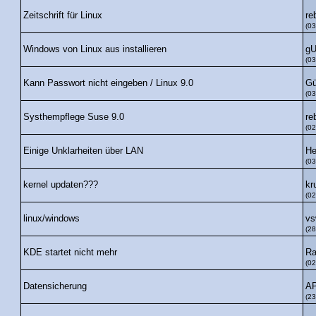
re
Zeitschrift für Linux
(03
g
Windows von Linux aus installieren
(03
G
Kann Passwort nicht eingeben / Linux 9.0
(03
re
Systhempflege Suse 9.0
(02
He
Einige Unklarheiten über LAN
(03
kr
kernel updaten???
(02
v
linux/windows
(28
R
KDE startet nicht mehr
(02
AP
Datensicherung
(23