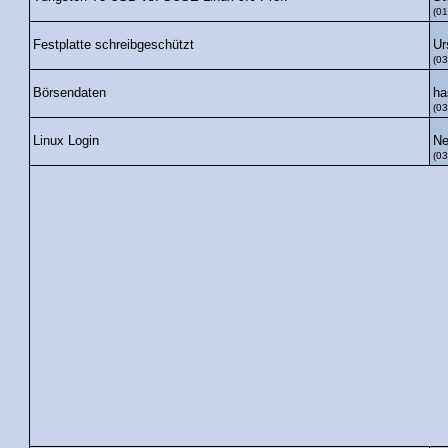
(01
Ur
Festplatte schreibgeschützt
(03
ha
Börsendaten
(03
Ne
Linux Login
(03