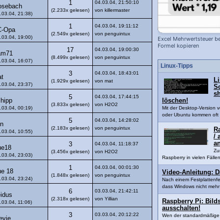
1
04.03.04, 21:50:10
sebach
(2.233x gelesen)
von killermaster
.03.04, 21:38)
1
04.03.04, 19:11:12
C-Opa
(2.549x gelesen)
von penguintux
.03.04, 19:00)
Excel Mehrwertsteuer b
Formel kopieren
17
04.03.04, 19:00:30
am71
(8.499x gelesen)
von penguintux
.03.04, 16:07)
Linux-Tipps
3
04.03.04, 18:43:01
t
Li
(1.929x gelesen)
von mat
.03.04, 23:37)
Sc
s
5
04.03.04, 17:44:15
hipp
löschen!
(3.833x gelesen)
von H2O2
.03.04, 00:19)
Mit der Desktop-Version 
oder Ubuntu kommen oft 
5
04.03.04, 14:28:02
rn
(2.183x gelesen)
von penguintux
R
.03.04, 10:55)
/ 
a
3
04.03.04, 11:18:37
ue18
Zu
(3.456x gelesen)
von H2O2
.03.04, 23:03)
Raspberry in vielen Fällen
1
04.03.04, 00:01:30
ue 18
Video-Anleitung: D
(1.848x gelesen)
von penguintux
.03.04, 23:24)
Nach einem Festplattenfe
dass Windows nicht mehr 
6
03.03.04, 21:42:11
idus
(2.318x gelesen)
von Yillian
Raspberry Pi: Bil
.03.04, 11:06)
ausschalten!
3
03.03.04, 20:12:22
Wen der standardmäßige 
evie