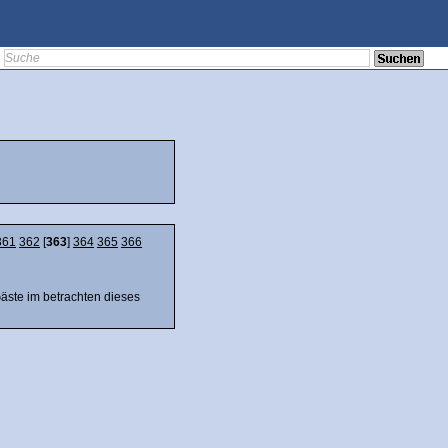
361
362
[
363
]
364
365
366
Gäste im betrachten dieses