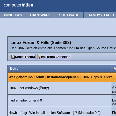
Forum
Tipps
News
Frage stellen
WINDOWS
HARDWARE
SOFTWARE
HANDY / TABLE
Linux Forum & Hilfe (Seite 363)
Der Linux-Bereich enthä alle Themen rund um das Open Source Betri
Betreff
A
Was gehört ins Forum
|
Installationsquellen
|
Linux Tipps & Tricks
|
Sm
Linux über windows (Putty)
(05
kr
nvidia-treiber unter rh9
(04
Fl
Newbie fragt: Wie installiere ich Software :-) ? (Mandrake 9.2)