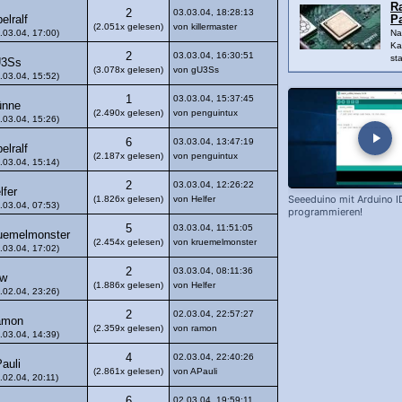
R
2
03.03.04, 18:28:13
belralf
P
(2.051x gelesen)
von killermaster
.03.04, 17:00)
Na
Ka
2
03.03.04, 16:30:51
sta
U3Ss
(3.078x gelesen)
von gU3Ss
.03.04, 15:52)
1
03.03.04, 15:37:45
ünne
(2.490x gelesen)
von penguintux
.03.04, 15:26)
6
03.03.04, 13:47:19
belralf
(2.187x gelesen)
von penguintux
.03.04, 15:14)
2
03.03.04, 12:26:22
lfer
Seeeduino mit Arduino I
(1.826x gelesen)
von Helfer
.03.04, 07:53)
programmieren!
5
03.03.04, 11:51:05
uemelmonster
(2.454x gelesen)
von kruemelmonster
.03.04, 17:02)
2
03.03.04, 08:11:36
sw
(1.886x gelesen)
von Helfer
.02.04, 23:26)
2
02.03.04, 22:57:27
amon
(2.359x gelesen)
von ramon
.03.04, 14:39)
4
02.03.04, 22:40:26
auli
(2.861x gelesen)
von APauli
.02.04, 20:11)
6
02.03.04, 19:59:11