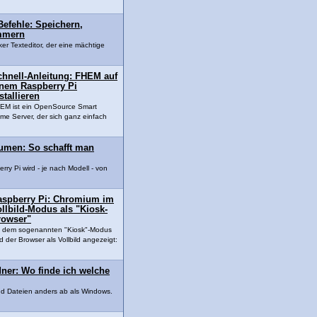
Befehle: Speichern,
mmern
nker Texteditor, der eine mächtige
chnell-Anleitung: FHEM auf
inem Raspberry Pi
stallieren
EM ist ein OpenSource Smart
me Server, der sich ganz einfach
äumen: So schafft man
ry Pi wird - je nach Modell - von
aspberry Pi: Chromium im
llbild-Modus als "Kiosk-
rowser"
t dem sogenannten "Kiosk"-Modus
rd der Browser als Vollbild angezeigt:
ner: Wo finde ich welche
nd Dateien anders ab als Windows.