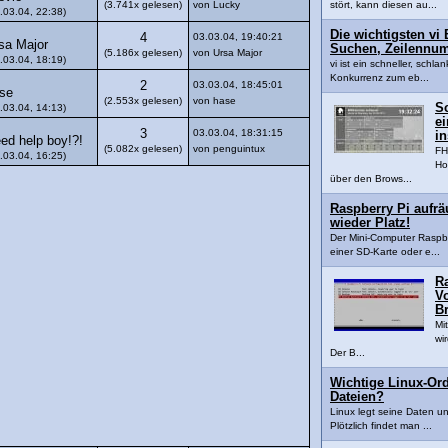
(3.741x gelesen)
von Lucky
stört, kann diesen au...
.03.04, 22:38)
Die wichtigsten vi 
4
03.03.04, 19:40:21
sa Major
Suchen, Zeilennu
(5.186x gelesen)
von Ursa Major
.03.04, 18:19)
vi ist ein schneller, schla
Konkurrenz zum eb...
2
03.03.04, 18:45:01
se
(2.553x gelesen)
von hase
S
.03.04, 14:13)
e
3
03.03.04, 18:31:15
in
ed help boy!?!
(5.082x gelesen)
von penguintux
FH
.03.04, 16:25)
Ho
über den Brows...
Raspberry Pi aufr
wieder Platz!
Der Mini-Computer Raspber
einer SD-Karte oder e...
R
Vo
B
Mi
wi
Der B...
Wichtige Linux-Ord
Dateien?
Linux legt seine Daten u
Plötzlich findet man ...