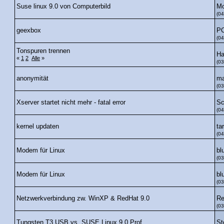
Mo
Suse linux 9.0 von Computerbild
(04
P
geexbox
(04
Tonspuren trennen
H
«
1
2
Alle
»
(03
ma
anonymität
(03
Sc
Xserver startet nicht mehr - fatal error
(04
ta
kernel updaten
(04
bl
Modem für Linux
(03
bl
Modem für Linux
(03
Re
Netzwerkverbindung zw. WinXP & RedHat 9.0
(03
St
Tungsten T3 USB vs. SUSE Linux 9.0 Prof.