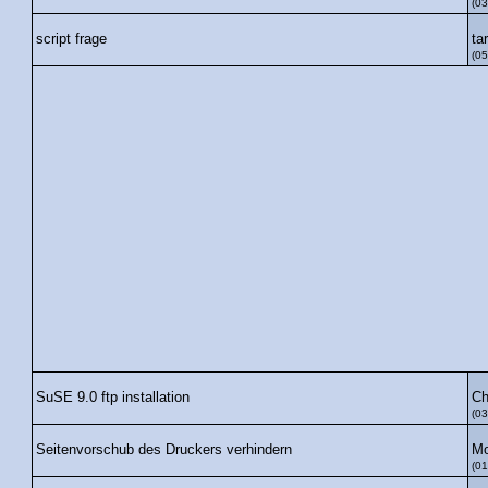
(03
ta
script frage
(05
Ch
SuSE 9.0 ftp installation
(03
M
Seitenvorschub des Druckers verhindern
(01