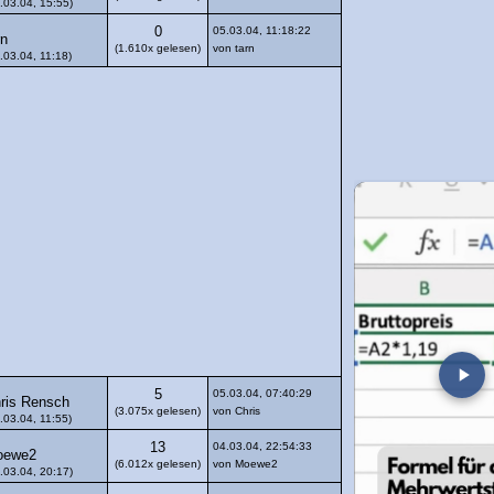
.03.04, 15:55)
0
05.03.04, 11:18:22
rn
(1.610x gelesen)
von tarn
.03.04, 11:18)
5
05.03.04, 07:40:29
ris Rensch
(3.075x gelesen)
von Chris
.03.04, 11:55)
13
04.03.04, 22:54:33
oewe2
(6.012x gelesen)
von Moewe2
.03.04, 20:17)