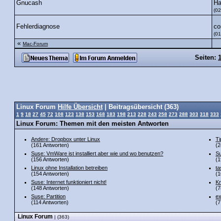
H
Gnucash
(02
co
Fehlerdiagnose
(01
«
Mac-Forum
Seiten:
Linux Forum
Hilfe Übersicht
| Beitragsübersicht (363)
1
9
18
27
45
72
108
123
138
153
168
183
198
213
228
243
258
273
288
303
318
333
Linux Forum: Themen mit den meisten Antworten
Andere: Dropbox unter Linux
Ti
(161 Antworten)
(2
Suse: VmWare ist installiert aber wie und wo benutzen?
Su
(156 Antworten)
(1
Linux ohne Installation betreiben
ta
(154 Antworten)
(1
Suse: Internet funktioniert nicht!
Kn
(148 Antworten)
(7
Suse: Partition
ex
(114 Antworten)
(7
Linux Forum
| (363)