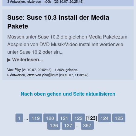
3 Antworten, letzte von _n00b_ (23.10.07, 20:25:45)
Suse: Suse 10.3 Install der Media
Pakete
Müssen unter Suse 10.3 die gleichen Media Paketezum
Abspielen von DVD Musik/Video installiert werdenwie
unter Suse 10.2 oder sin...
▶
Weiterlesen...
Von: Piky (21.10.07, 22:02:13) - 1.862x gelesen.
6 Antworten, letzte von joho@linux (23.10.07, 11:32:32)
Nach oben gehen und Seite aktualisieren
1
...
119
120
121
122
[
123
]
124
125
126
127
...
397