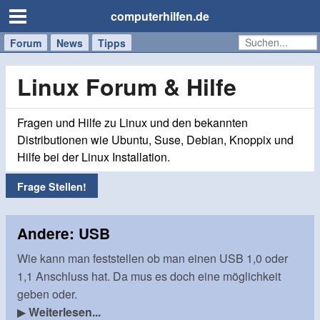
computerhilfen.de
Forum
Handy
Windows
Mac
News
Tipps
/
Tablet
Linux Forum & Hilfe
Fragen und Hilfe zu Linux und den bekannten
Distributionen wie Ubuntu, Suse, Debian, Knoppix und
Hilfe bei der Linux Installation.
Frage Stellen!
Andere: USB
Wie kann man feststellen ob man einen USB 1,0 oder
1,1 Anschluss hat. Da mus es doch eine möglichkeit
geben oder.
▶
Weiterlesen...