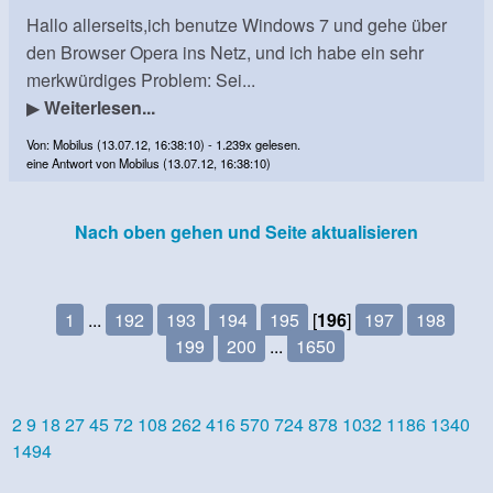
Hallo allerseits,ich benutze Windows 7 und gehe über
den Browser Opera ins Netz, und ich habe ein sehr
merkwürdiges Problem: Sei...
▶
Weiterlesen...
Von: Mobilus (13.07.12, 16:38:10) - 1.239x gelesen.
eine Antwort von Mobilus (13.07.12, 16:38:10)
Nach oben gehen und Seite aktualisieren
1
...
192
193
194
195
[
196
]
197
198
199
200
...
1650
2
9
18
27
45
72
108
262
416
570
724
878
1032
1186
1340
1494