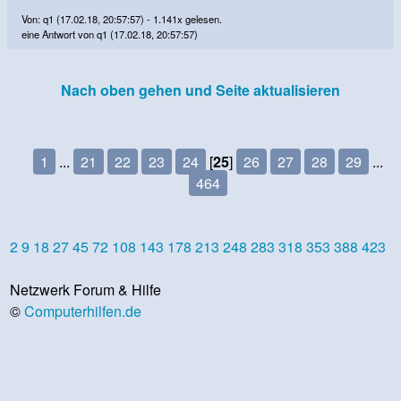
Von: q1 (17.02.18, 20:57:57) - 1.141x gelesen.
eine Antwort von q1 (17.02.18, 20:57:57)
Nach oben gehen und Seite aktualisieren
1
...
21
22
23
24
[
25
]
26
27
28
29
...
464
2
9
18
27
45
72
108
143
178
213
248
283
318
353
388
423
Netzwerk Forum & Hilfe
©
Computerhilfen.de