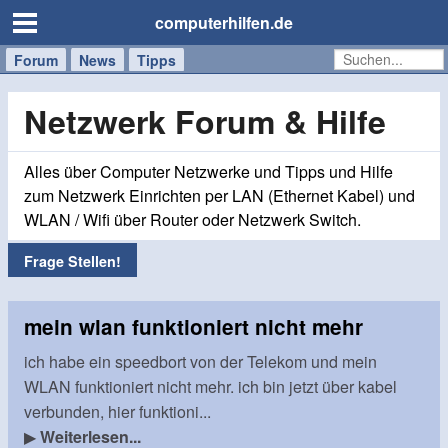
computerhilfen.de
Forum
Handy
Windows
Mac
News
Tipps
/
Tablet
Netzwerk Forum & Hilfe
Alles über Computer Netzwerke und Tipps und Hilfe
zum Netzwerk Einrichten per LAN (Ethernet Kabel) und
WLAN / Wifi über Router oder Netzwerk Switch.
Frage Stellen!
mein wlan funktioniert nicht mehr
ich habe ein speedbort von der Telekom und mein
WLAN funktioniert nicht mehr. ich bin jetzt über kabel
verbunden, hier funktioni...
▶
Weiterlesen...