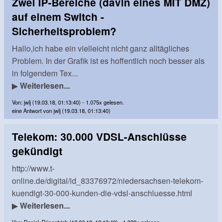
Zwei IP-Bereiche (davin eines MIT DMZ)
auf einem Switch -
Sicherheitsproblem?
Hallo,ich habe ein vielleicht nicht ganz alltägliches
Problem. In der Grafik ist es hoffentlich noch besser als
in folgendem Tex...
▶
Weiterlesen...
Von: jwlj (19.03.18, 01:13:40) - 1.075x gelesen.
eine Antwort von jwlj (19.03.18, 01:13:40)
Telekom: 30.000 VDSL-Anschlüsse
gekündigt
http://www.t-
online.de/digital/id_83376972/niedersachsen-telekom-
kuendigt-30-000-kunden-die-vdsl-anschluesse.html
▶
Weiterlesen...
Von: Daniel_Düsentrieb (12.03.18, 18:13:40) - 1.328x gelesen.