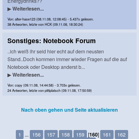
Energydrinks??
▶
Weiterlesen...
Von: alter-hase123 (08.11.08, 12:08:45) - 5.437x gelesen.
38 Antworten, letzte von HCK (09.11.08, 18:30:24)
Sonstiges: Notebook Forum
..ich weiß ihr seid hier echt auf dem neusten
Stand..Doch kommen immer wieder Fragen auf die auf
Notebook oder Desktop anderst b...
▶
Weiterlesen...
Von: copy (09.11.08, 14:44:58) - 3.703x gelesen.
24 Antworten, letzte von pittiplatsch (09.11.08, 17:50:59)
Nach oben gehen und Seite aktualisieren
1
...
156
157
158
159
[
160
]
161
162