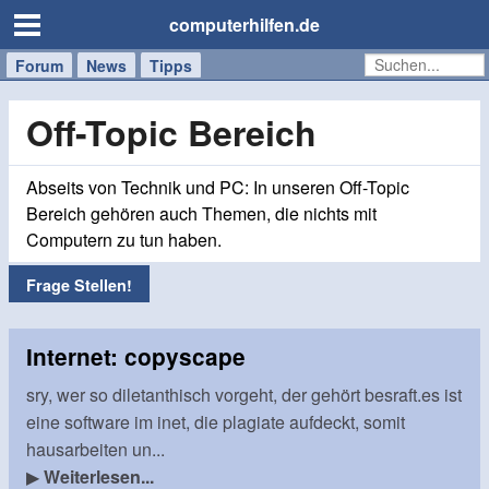
computerhilfen.de
Forum
Handy
Windows
Mac
News
Tipps
/
Tablet
Off-Topic Bereich
Abseits von Technik und PC: In unseren Off-Topic
Bereich gehören auch Themen, die nichts mit
Computern zu tun haben.
Frage Stellen!
Internet: copyscape
sry, wer so diletanthisch vorgeht, der gehört besraft.es ist
eine software im inet, die plagiate aufdeckt, somit
hausarbeiten un...
▶
Weiterlesen...