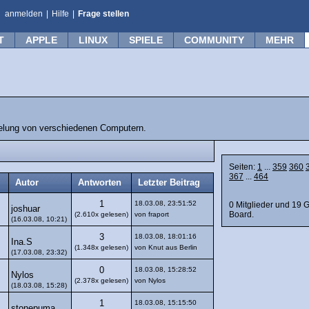
anmelden
|
Hilfe
|
Frage stellen
T
APPLE
LINUX
SPIELE
COMMUNITY
MEHR
belung von verschiedenen Computern.
Seiten:
1
...
359
360
367
...
464
Autor
Antworten
Letzter Beitrag
1
18.03.08, 23:51:52
0 Mitglieder und 19 
joshuar
Board.
(2.610x gelesen)
von fraport
(16.03.08, 10:21)
3
18.03.08, 18:01:16
Ina.S
(1.348x gelesen)
von Knut aus Berlin
(17.03.08, 23:32)
0
18.03.08, 15:28:52
Nylos
(2.378x gelesen)
von Nylos
(18.03.08, 15:28)
1
18.03.08, 15:15:50
stonepuma