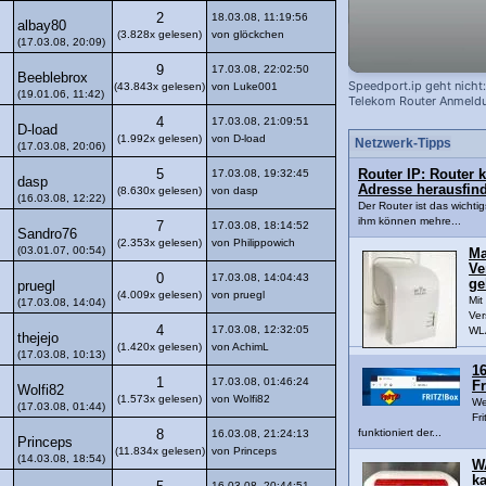
2
18.03.08, 11:19:56
albay80
(3.828x gelesen)
von glöckchen
(17.03.08, 20:09)
9
17.03.08, 22:02:50
Beeblebrox
Speedport.ip geht nicht: 
(43.843x gelesen)
von Luke001
(19.01.06, 11:42)
Telekom Router Anmeld
4
17.03.08, 21:09:51
D-load
(1.992x gelesen)
von D-load
Netzwerk-Tipps
(17.03.08, 20:06)
5
17.03.08, 19:32:45
Router IP: Router 
dasp
Adresse herausfin
(8.630x gelesen)
von dasp
(16.03.08, 12:22)
Der Router ist das wichti
ihm können mehre...
7
17.03.08, 18:14:52
Sandro76
(2.353x gelesen)
von Philippowich
(03.01.07, 00:54)
Ma
Ve
0
17.03.08, 14:04:43
ge
pruegl
(4.009x gelesen)
von pruegl
Mi
(17.03.08, 14:04)
Ver
4
17.03.08, 12:32:05
WLA
thejejo
(1.420x gelesen)
von AchimL
(17.03.08, 10:13)
16
1
17.03.08, 01:46:24
Fr
Wolfi82
(1.573x gelesen)
von Wolfi82
We
(17.03.08, 01:44)
Fri
funktioniert der...
8
16.03.08, 21:24:13
Princeps
(11.834x gelesen)
von Princeps
(14.03.08, 18:54)
W
k
16.03.08, 20:44:51