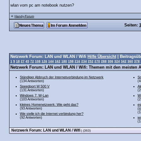
wlan vom pc am notebook nutzen?
«
Handy-Forum
Seiten:
Netzwerk Forum: LAN und WLAN / Wifi
Hilfe Übersicht
| Beitragsüb
1
9
18
27
45
72
108
126
144
162
180
198
216
234
252
270
288
306
324
342
360
378
Netzwerk Forum: LAN und WLAN / Wifi: Themen mit den meisten 
Ständiger Abbruch der Internetverbindung im Netzwerk
Sp
(134 Antworten)
(4
Speedport W 500 V
Al
(131 Antworten)
(2
Windows 7: W-Lan
Wi
(103 Antworten)
(2
kleines Homenetzwerk: Wie geht das?
es
(93 Antworten)
(m
(1
Wie stelle ich die Internet verbindung her?
(92 Antworten)
wo
(1
Netzwerk Forum: LAN und WLAN / Wifi
| (363)