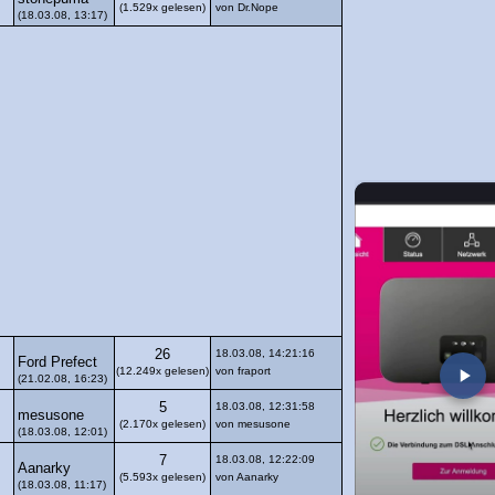
(1.529x gelesen)
von Dr.Nope
(18.03.08, 13:17)
26
18.03.08, 14:21:16
Ford Prefect
(12.249x gelesen)
von fraport
(21.02.08, 16:23)
5
18.03.08, 12:31:58
mesusone
(2.170x gelesen)
von mesusone
(18.03.08, 12:01)
7
18.03.08, 12:22:09
Aanarky
(5.593x gelesen)
von Aanarky
(18.03.08, 11:17)