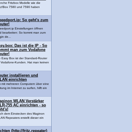
nche Fritzbox Modelle wie die
itz!Box 7580 und 7590 haben
peedport.ip: So geht's zum
uter!
eedport.ip Einstellungen öffnen
d bearbeiten: So kommt man zum
gin de...
sy.box: Das ist die IP - So
ommt man zum Vodafone
uter!
e Easy Box ist der Standard-Router
r Vodafone-Kunden. Hat man keinen
uter installieren und
LAN einrichten
 mit mehreren Computern über eine
tung im Internet zu surfen, hilft ein
aginon WLAN Verstärker
R-755 AC einrichten - so
ht's!
ch dem Einstecken des Maginon
AN Repeaters erstellt dieser ein
chten (http://fritz.repeater)