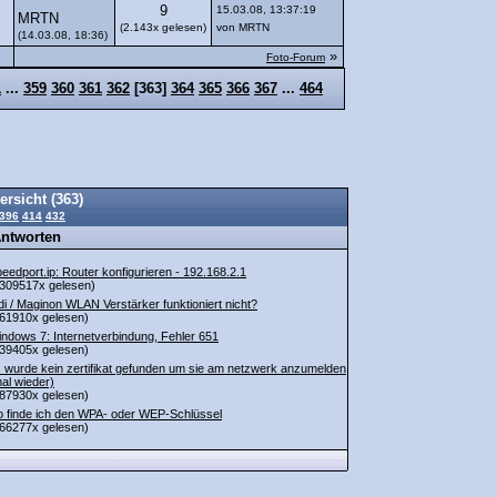
9
15.03.08, 13:37:19
MRTN
(2.143x gelesen)
von MRTN
(14.03.08, 18:36)
»
Foto-Forum
1
...
359
360
361
362
[
363
]
364
365
366
367
...
464
ersicht (363)
396
414
432
Antworten
eedport.ip: Router konfigurieren - 192.168.2.1
309517x gelesen)
di / Maginon WLAN Verstärker funktioniert nicht?
61910x gelesen)
ndows 7: Internetverbindung, Fehler 651
39405x gelesen)
 wurde kein zertifikat gefunden um sie am netzwerk anzumelden
al wieder)
87930x gelesen)
 finde ich den WPA- oder WEP-Schlüssel
66277x gelesen)