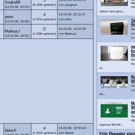
5
Snake89
Ma
(6.189x gelesen)
von upageya
(12.03.08, 20:51)
Fr
neben dem grau...
4
16.03.08, 20:11:47
prien
(1.501x gelesen)
von prien
S
(15.03.08, 20:40)
Ro
0
16.03.08, 19:52:56
Sp
MarkusJ
un
(1.238x gelesen)
von MarkusJ
(16.03.08, 19:52)
Lo
ea
k
Ro
Di
fü
ei...
Ro
W
Um
Lei
Ro...
M
WL
ge
Na
WL
eigenes WLAN-...
4
16.03.08, 19:50:44
blasch
(1.342x gelesen)
von webse
Fritz Repeater einri
(16.03.08, 18:36)