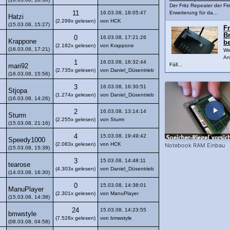
Der Fritz Repeater der Fir
11
16.03.08, 18:05:47
Erweiterung für da...
Hatzi
(2.299x gelesen)
von HCK
(15.03.08, 15:27)
Fr
Br
0
16.03.08, 17:21:26
Krappone
b
(2.182x gelesen)
von Krappone
(16.03.08, 17:21)
We
An
1
16.03.08, 16:32:44
Fäll...
mari92
(2.735x gelesen)
von Daniel_Düsentrieb
(16.03.08, 15:56)
3
16.03.08, 16:30:51
Stjopa
(1.274x gelesen)
von Daniel_Düsentrieb
(16.03.08, 14:26)
2
16.03.08, 13:14:14
Sturm
(2.255x gelesen)
von Sturm
(15.03.08, 21:16)
4
15.03.08, 19:49:42
Speedy1000
(2.083x gelesen)
von HCK
Notebook RAM Einbau
(15.03.08, 15:39)
3
15.03.08, 14:48:11
tearose
(4.303x gelesen)
von Daniel_Düsentrieb
(14.03.08, 16:30)
0
15.03.08, 14:38:01
ManuPlayer
(2.301x gelesen)
von ManuPlayer
(15.03.08, 14:38)
24
15.03.08, 14:23:55
bmwstyle
(7.528x gelesen)
von bmwstyle
(08.03.08, 04:58)