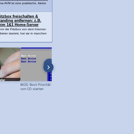
ma AVM ist eine praktische, kleine
itzbox freischalten &
anding entfernen: z.B.
eim 1&1 Home-Server
nn die Fritzbox von dem Internet-
bieter stammt, hat sie in manchen
BIOS: Boot Priorität einstellen und
SD Karte Schreibschutz aufheben -
von CD starten
schneller Trick!