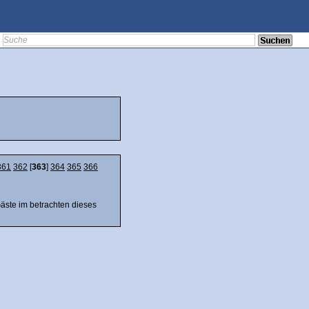
361
362
[
363
]
364
365
366
Gäste im betrachten dieses