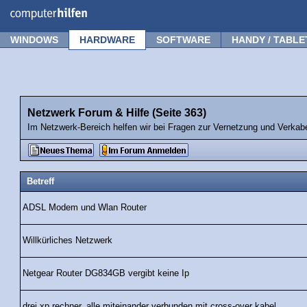
Forum
Tipps
News
Frage stellen
WINDOWS
HARDWARE
SOFTWARE
HANDY / TABLE
Netzwerk Forum & Hilfe (Seite 363)
Im Netzwerk-Bereich helfen wir bei Fragen zur Vernetzung und Verka
Betreff
ADSL Modem und Wlan Router
Willkürliches Netzwerk
Netgear Router DG834GB vergibt keine Ip
drei xp rechner, alle miteinander verbunden mit cross-over kabel,...