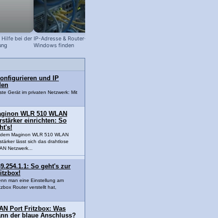
Hilfe bei der
IP-Adresse & Router-Adresse in
Windows 11: Akku-Anzeige in Proze
ung
Windows finden
aktivieren!
konfigurieren und IP
den
gste Gerät im privaten Netzwerk: Mit
ginon WLR 510 WLAN
rstärker einrichten: So
ht's!
t dem Maginon WLR 510 WLAN
stärker lässt sich das drahtlose
N Netzwerk...
9.254.1.1: So geht's zur
itzbox!
nn man eine Einstellung am
tzbox Router verstellt hat,
AN Port Fritzbox: Was
ann der blaue Anschluss?